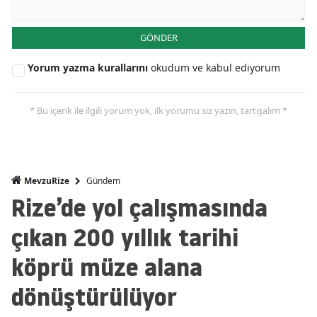
GÖNDER
Yorum yazma kurallarını
okudum ve kabul ediyorum
* Bu içerik ile ilgili yorum yok, ilk yorumu siz yazın, tartışalım *
Gündem
MevzuRize
Rize’de yol çalışmasında
çıkan 200 yıllık tarihi
köprü müze alana
dönüştürülüyor