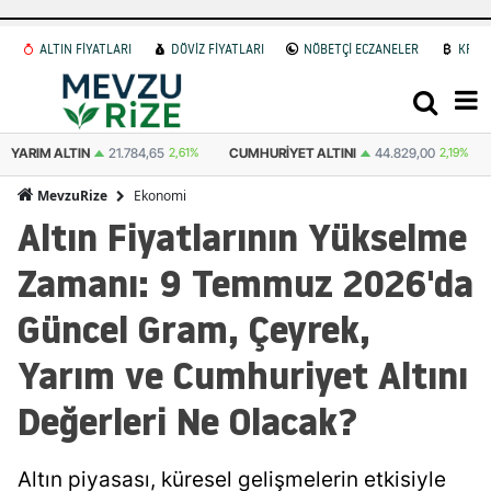
ALTIN FİYATLARI
DÖVİZ FİYATLARI
NÖBETÇİ ECZANELER
KRİP
YARIM ALTIN
21.784,65
2,61%
CUMHURIYET ALTINI
44.829,00
2,19%
Ekonomi
MevzuRize
Altın Fiyatlarının Yükselme
Zamanı: 9 Temmuz 2026'da
Güncel Gram, Çeyrek,
Yarım ve Cumhuriyet Altını
Değerleri Ne Olacak?
Altın piyasası, küresel gelişmelerin etkisiyle