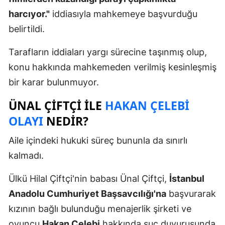
harcıyor."
iddiasıyla mahkemeye başvurduğu
belirtildi.
Tarafların iddiaları yargı sürecine taşınmış olup,
konu hakkında mahkemeden verilmiş kesinleşmiş
bir karar bulunmuyor.
ÜNAL ÇIFTÇI ILE
HAKAN ÇELEBI
OLAYI
NEDIR?
Aile içindeki hukuki süreç bununla da sınırlı
kalmadı.
Ülkü Hilal Çiftçi'nin babası Ünal Çiftçi,
İstanbul
Anadolu Cumhuriyet Başsavcılığı'na
başvurarak
kızının bağlı bulunduğu menajerlik şirketi ve
oyuncu
Hakan Çelebi
hakkında suç duyurusunda