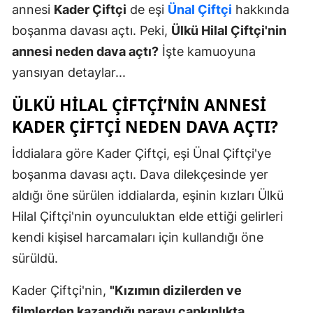
annesi
Kader Çiftçi
de eşi
Ünal Çiftçi
hakkında
boşanma davası açtı. Peki,
Ülkü Hilal Çiftçi'nin
annesi neden dava açtı?
İşte kamuoyuna
yansıyan detaylar...
ÜLKÜ HILAL ÇIFTÇI’NIN ANNESI
KADER ÇIFTÇI NEDEN DAVA AÇTI?
İddialara göre Kader Çiftçi, eşi Ünal Çiftçi'ye
boşanma davası açtı. Dava dilekçesinde yer
aldığı öne sürülen iddialarda, eşinin kızları Ülkü
Hilal Çiftçi'nin oyunculuktan elde ettiği gelirleri
kendi kişisel harcamaları için kullandığı öne
sürüldü.
Kader Çiftçi'nin,
"Kızımın dizilerden ve
filmlerden kazandığı parayı çapkınlıkta