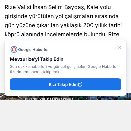
Rize Valisi İhsan Selim Baydaş, Kale yolu
girişinde yürütülen yol çalışmaları sırasında
gün yüzüne çıkarılan yaklaşık 200 yıllık tarihi
köprü alanında incelemelerde bulundu. Rize
Belediyesi tarafından koruma altına alınan
×
Google Haberler
tarihi yapı, üzeri camla kaplanarak ziyarete
Mevzurize'yi Takip Edin
açılacak....
Son dakika haberleri ve güncel gelişmeleri Google Haberler
üzerinden anında takip edin.
Doğancan İlek
Rize
Yayınlanma
07 Ağustos 2026 - 22:49
Muhabir
Haberleri
Bizi Takip Edin