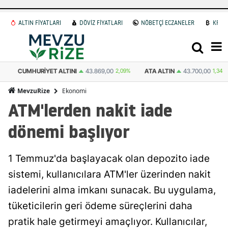
ALTIN FİYATLARI
DÖVİZ FİYATLARI
NÖBETÇİ ECZANELER
KRİP
ATA ALTIN
43.700,00
1,34%
DOLAR
47,5974
0.06%
EURO
55,027
Ekonomi
MevzuRize
ATM'lerden nakit iade
dönemi başlıyor
1 Temmuz'da başlayacak olan depozito iade
sistemi, kullanıcılara ATM'ler üzerinden nakit
iadelerini alma imkanı sunacak. Bu uygulama,
tüketicilerin geri ödeme süreçlerini daha
pratik hale getirmeyi amaçlıyor. Kullanıcılar,