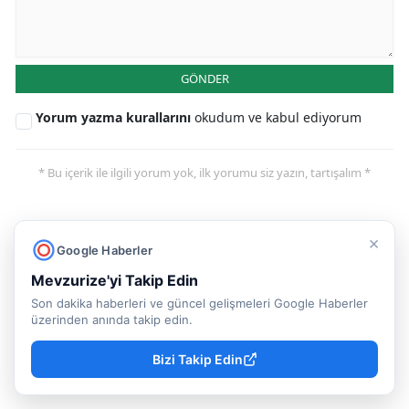
GÖNDER
Yorum yazma kurallarını
okudum ve kabul ediyorum
* Bu içerik ile ilgili yorum yok, ilk yorumu siz yazın, tartışalım *
×
Google Haberler
Genel
MevzuRize
Mevzurize'yi Takip Edin
Nefilix dizisi Outer Banks
Son dakika haberleri ve güncel gelişmeleri Google Haberler
üzerinden anında takip edin.
1,2,3,4,5,6 sezon nereden
Bizi Takip Edin
izlenir?