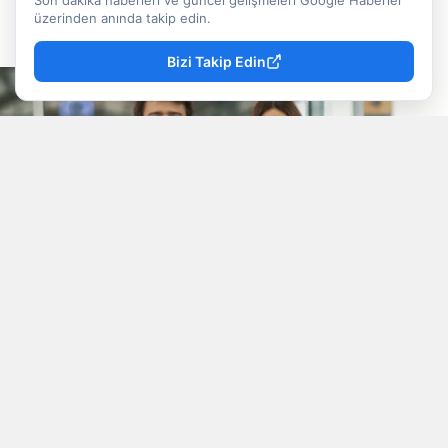
Son dakika haberleri ve güncel gelişmeleri Google Haberler
Doğancan İlek
Yayınlanma
üzerinden anında takip edin.
09 Ağustos 2026 - 13:22
Muhabir
Bizi Takip Edin
YAYINLAMA: 09 Ağustos 2026 - 13.22
YAZAR: Doğancan İlek
Okunma Süresi: 3 
Katakulli 4: Tam Zamanı film konusu ve