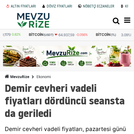
ALTIN FİYATLARI
DÖVİZ FİYATLARI
NÖBETÇİ ECZANELER
KRİP
BITCOIN
BITCOIN
64.937,59
-0.056%
3.091.879
-0.033%
(USDT)
(TL)
Ekonomi
MevzuRize
Demir cevheri vadeli
fiyatları dördüncü seansta
da geriledi
Demir cevheri vadeli fiyatları, pazartesi günü