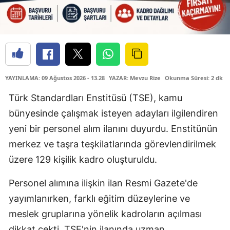
YAYINLAMA: 09 Ağustos 2026 - 13.28
YAZAR: Mevzu Rize
Okunma Süresi: 2 dk
Türk Standardları Enstitüsü (TSE), kamu
bünyesinde çalışmak isteyen adayları ilgilendiren
yeni bir personel alım ilanını duyurdu. Enstitünün
merkez ve taşra teşkilatlarında görevlendirilmek
üzere 129 kişilik kadro oluşturuldu.
Personel alımına ilişkin ilan Resmi Gazete'de
yayımlanırken, farklı eğitim düzeylerine ve
meslek gruplarına yönelik kadroların açılması
dikkat çekti. TSE'nin ilanında uzman