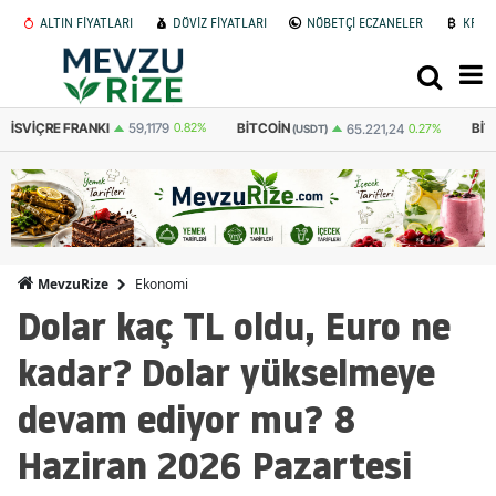
ALTIN FİYATLARI
DÖVİZ FİYATLARI
NÖBETÇİ ECZANELER
KRİP
BITCOIN
BITCOIN
ET
65.221,24
0.27%
3.105.387
0.242%
(USDT)
(TL)
Ekonomi
MevzuRize
Dolar kaç TL oldu, Euro ne
kadar? Dolar yükselmeye
devam ediyor mu? 8
Haziran 2026 Pazartesi