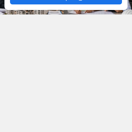
YAYINLAMA: 09 Ağustos 2026 - 01.54
YAZAR: Mevzu Rize
Okunma Süresi: 6 dk
Kamu kurumlarında çalışmak isteyen adaylar için
iki belediyeden yeni personel alım ilanı geldi.
Bartın Belediye Başkanlığı 4 memur, Rize
Belediye Başkanlığı ise 1 sözleşmeli mühendis
alımı gerçekleştirecek. İlanlarda adayların eğitim
durumu, KPSS puanı, sürücü belgesi ve diğer
başvuru şartları tek tek açıklandı.
BARTIN BELEDİYESİ 4 MEMUR