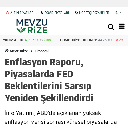
ALTIN FİYATLARI
DÖVİZ FİYATLARI
NÖBETÇİ ECZANELER
KRİP
YARIM ALTIN
21.779,98
2,59%
CUMHURIYET ALTINI
44.750,00
-0,18%
Ekonomi
MevzuRize
Enflasyon Raporu,
Piyasalarda FED
Beklentilerini Sarsıp
Yeniden Şekillendirdi
İnfo Yatırım, ABD’de açıklanan yüksek
enflasyon verisi sonrası küresel piyasalarda