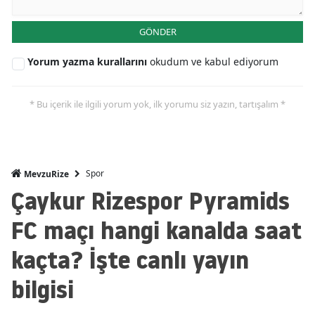
GÖNDER
Yorum yazma kurallarını
okudum ve kabul ediyorum
* Bu içerik ile ilgili yorum yok, ilk yorumu siz yazın, tartışalım *
Spor
MevzuRize
Çaykur Rizespor Pyramids
FC maçı hangi kanalda saat
kaçta? İşte canlı yayın
bilgisi