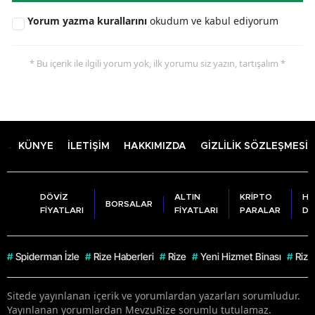
Yorum yazma kurallarını
okudum ve kabul ediyorum
* Bu içerik ile ilgili yorum yok, ilk yorumu siz yazın, tartışalım *
KÜNYE
İLETİŞİM
HAKKIMIZDA
GİZLİLİK SÖZLEŞMESİ
DÖVİZ
ALTIN
KRİPTO
HA
BORSALAR
FİYATLARI
FİYATLARI
PARALAR
DU
#
Spiderman İzle
#
Rize Haberleri
#
Rize
#
Yeni Hizmet Binası
#
Rize
Sitede yayınlanan içerik ve yorumlardan yazarları sorumludur.
Yayınlanan yorumlardan MevzuRize sorumlu tutulamaz.