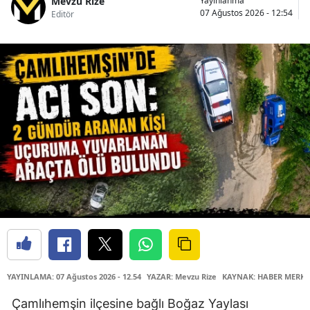
Mevzu Rize
Yayınlanma
07 Ağustos 2026 - 12:54
Editör
YAYINLAMA: 07 Ağustos 2026 - 12.54
YAZAR: Mevzu Rize
KAYNAK: HABER MERKE
Çamlıhemşin ilçesine bağlı Boğaz Yaylası