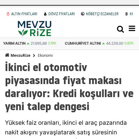
ALTIN FİYATLARI
DÖVİZ FİYATLARI
NÖBETÇİ ECZANELER
KRİP
YARIM ALTIN
21.695,88
2,19%
CUMHURIYET ALTINI
44.229,00
0,82%
Ekonomi
MevzuRize
İkinci el otomotiv
piyasasında fiyat makası
daralıyor: Kredi koşulları ve
yeni talep dengesi
Yüksek faiz oranları, ikinci el araç pazarında
nakit akışını yavaşlatarak satış süresinin