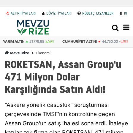
ALTIN FİYATLARI
DÖVİZ FİYATLARI
NÖBETÇİ ECZANELER
KRİP
YARIM ALTIN
21.779,98
2,59%
CUMHURIYET ALTINI
44.750,00
-0,18%
Ekonomi
MevzuRize
ROKETSAN, Assan Group'u
471 Milyon Dolar
Karşılığında Satın Aldı!
"Askere yönelik casusluk" soruşturması
çerçevesinde TMSF'nin kontrolüne geçen
Assan Group'un satış ihalesi sona erdi. İhaleye
katılan tek firma olan ROKETSAN, 471 milyon