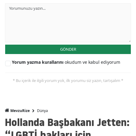
GÖNDER
Yorum yazma kurallarını
okudum ve kabul ediyorum
* Bu içerik ile ilgili yorum yok, ilk yorumu siz yazın, tartışalım *
Dünya
MevzuRize
Hollanda Başbakanı Jetten:
“LGBTİ hakları için