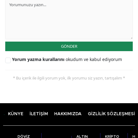
GÖNDER
Yorum yazma kurallarını
okudum ve kabul ediyorum
* Bu içerik ile ilgili yorum yok, ilk yorumu siz yazın, tartışalım *
KÜNYE
İLETİŞİM
HAKKIMIZDA
GİZLİLİK SÖZLEŞMESİ
DÖVİZ
ALTIN
KRİPTO
HA