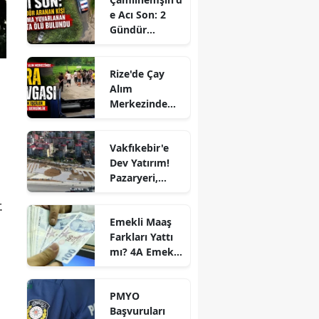
e Acı Son: 2
Gündür
Aranan Kişi
Uçuruma
Rize'de Çay
Yuvarlanan
Alım
Araçta Ölü
Merkezinde
Bulundu
Sıra Kavgası:
Mevsimlik
Vakfıkebir'e
İşçiler
Dev Yatırım!
Arasında
Pazaryeri,
Gerginlik
Kapalı
.
Otopark ve
Emekli Maaş
Kent Parkı
Farkları Yattı
Projesi Hızla
mı? 4A Emekli
Yükseliyor
Maaş Farkları
Ne Zaman
PMYO
Yatacak? İşte
Başvuruları
2026 Temmuz