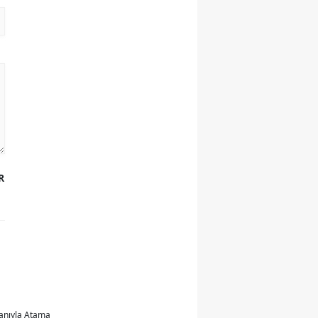
R
uanıyla Atama