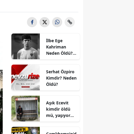
İlbe Ege
Kahriman
Neden Öldü?
Hataysporlu
Genç
Serhat Özpiro
Futbolcunun
Kimdir? Neden
Ölüm Sebebi
Öldü?
Açıklandı mı?
Aşık Ecevit
kimdir öldü
mü, yaşıyor
mu?
Çamlıhemşin'd