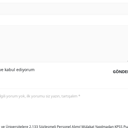
e kabul ediyorum
GÖNDE
 ilgili yorum yok, ilk yorumu siz yazın, tartışalım *
 ve Üniversitelere 2.133 Sözleşmeli Personel Alımı! Mülakat Yapılmadan KPSS P