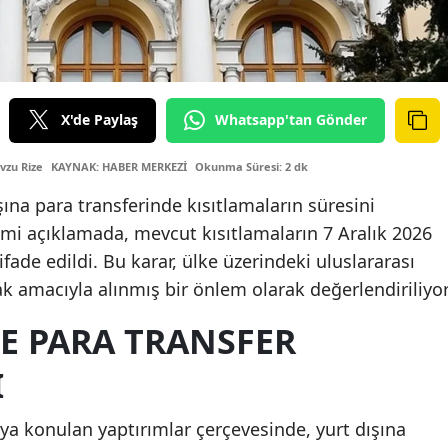
X'de Paylaş
Whatsapp'tan Gönder
vzu Rize
KAYNAK: HABER MERKEZİ
Okunma Süresi: 2 dk
ına para transferinde kısıtlamaların süresini
smi açıklamada, mevcut kısıtlamaların 7 Aralık 2026
ade edildi. Bu karar, ülke üzerindeki uluslararası
ak amacıyla alınmış bir önlem olarak değerlendiriliyor
E PARA TRANSFER
I
a konulan yaptırımlar çerçevesinde, yurt dışına