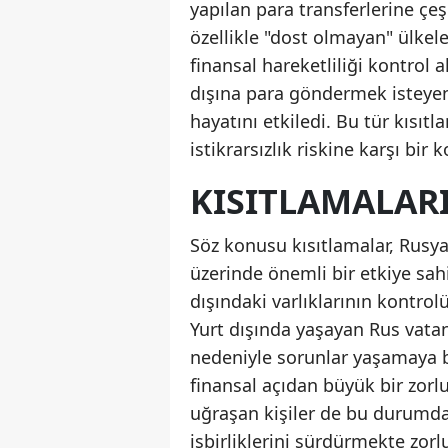
yapılan para transferlerine çe
özellikle "dost olmayan" ülkel
finansal hareketliliği kontrol 
dışına para göndermek isteyen 
hayatını etkiledi. Bu tür kısı
istikrarsızlık riskine karşı bi
KISITLAMALARI
Söz konusu kısıtlamalar, Rusya
üzerinde önemli bir etkiye sahi
dışındaki varlıklarının kontrol
Yurt dışında yaşayan Rus vatand
nedeniyle sorunlar yaşamaya b
finansal açıdan büyük bir zorlu
uğraşan kişiler de bu durumd
işbirliklerini sürdürmekte zorl