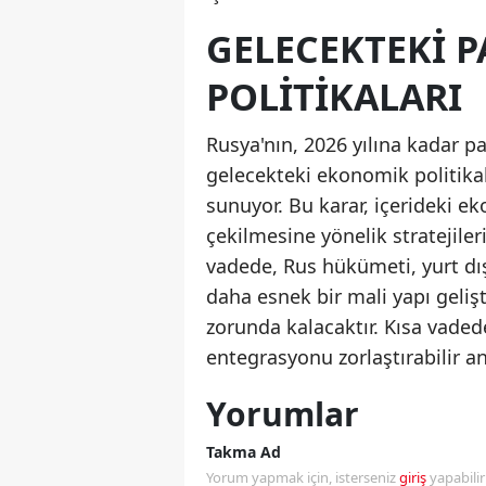
GELECEKTEKI P
POLITIKALARI
Rusya'nın, 2026 yılına kadar pa
gelecekteki ekonomik politika
sunuyor. Bu karar, içerideki e
çekilmesine yönelik stratejile
vadede, Rus hükümeti, yurt dı
daha esnek bir mali yapı geliş
zorunda kalacaktır. Kısa vaded
entegrasyonu zorlaştırabilir a
Yorumlar
Takma Ad
Yorum yapmak için, isterseniz
giriş
yapabili