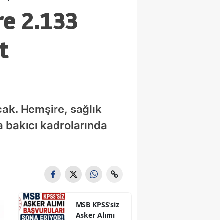
re 2.133
t
cak. Hemşire, sağlık
ta bakıcı kadrolarında
MSB KPSS’siz
Asker Alımı