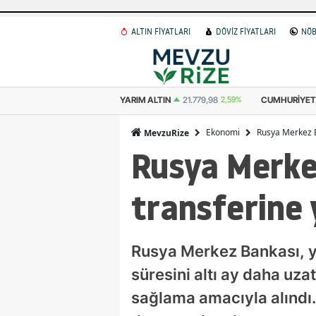
ALTIN FİYATLARI
DÖVİZ FİYATLARI
NÖB
M ALTIN
21.779,98
2,59%
CUMHURIYET ALTINI
44.750,00
-0,18%
ATA 
Ekonomi
Rusya Merkez Ba
MevzuRize
Rusya Merke
transferine 
Rusya Merkez Bankası, yu
süresini altı ay daha uza
sağlama amacıyla alındı. 