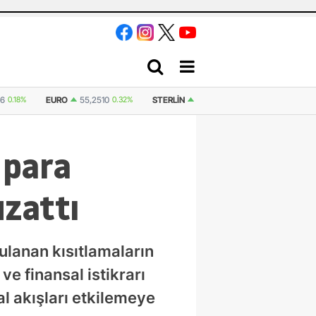
STERLIN
64,4811
0.38%
İSVIÇRE FRANKI
59,1179
0.82%
BITCOIN
(U
 para
uzattı
ulanan kısıtlamaların
ve finansal istikrarı
al akışları etkilemeye