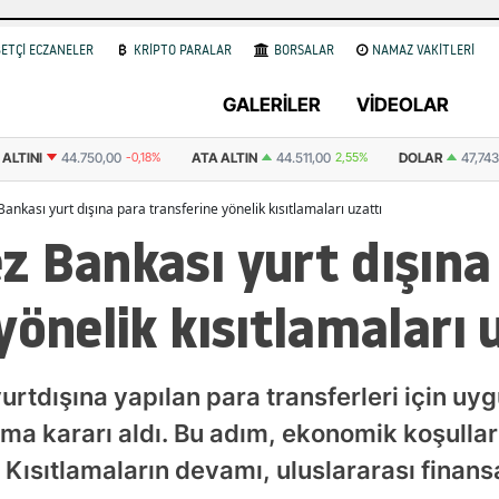
ETÇİ ECZANELER
KRİPTO PARALAR
BORSALAR
NAMAZ VAKİTLERİ
GALERİLER
VİDEOLAR
ALTIN
44.511,00
2,55%
DOLAR
47,7436
0.18%
EURO
55,2510
0.32%
nkası yurt dışına para transferine yönelik kısıtlamaları uzattı
z Bankası yurt dışına
yönelik kısıtlamaları 
rtdışına yapılan para transferleri için uyg
tma kararı aldı. Bu adım, ekonomik koşullar 
Kısıtlamaların devamı, uluslararası finans