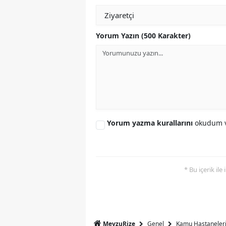
Yorum Yazın (500 Karakter)
Yorum yazma kurallarını
okudum v
* Bu içerik ile
Genel
Kamu Hastaneleri
MevzuRize