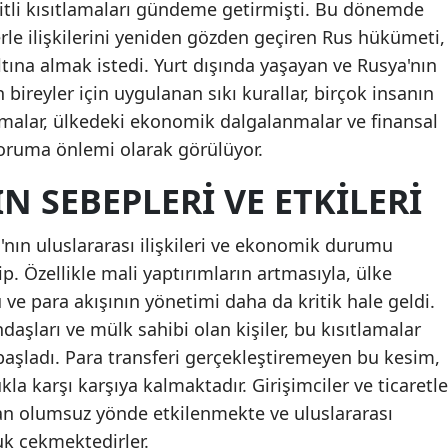
şitli kısıtlamaları gündeme getirmişti. Bu dönemde
erle ilişkilerini yeniden gözden geçiren Rus hükümeti,
altına almak istedi. Yurt dışında yaşayan ve Rusya'nın
bireyler için uygulanan sıkı kurallar, birçok insanın
tlamalar, ülkedeki ekonomik dalgalanmalar ve finansal
r koruma önlemi olarak görülüyor.
N SEBEPLERI VE ETKILERI
'nın uluslararası ilişkileri ve ekonomik durumu
p. Özellikle mali yaptırımların artmasıyla, ülke
ü ve para akışının yönetimi daha da kritik hale geldi.
aşları ve mülk sahibi olan kişiler, bu kısıtlamalar
aşladı. Para transferi gerçekleştiremeyen bu kesim,
kla karşı karşıya kalmaktadır. Girişimciler ve ticaretle
an olumsuz yönde etkilenmekte ve uluslararası
uk çekmektedirler.