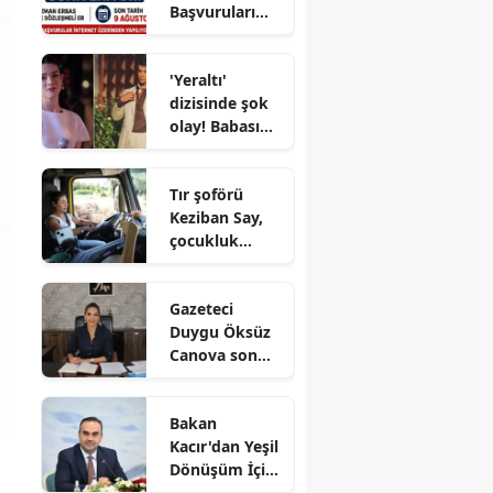
Başvuruları
Sona Eriyor!
Uzman Erbaş
'Yeraltı'
ve Sözleşmeli
dizisinde şok
Er İçin Son
olay! Babası
Tarih 9
suç
Ağustos
duyurusunda
Tır şoförü
bulundu:
Keziban Say,
'Kızımla reşit
çocukluk
olmadığı
hayalini
halde...'
mesleğe
Gazeteci
dönüştürdü:
Duygu Öksüz
"Bu mesleği
Canova son
erkeklerden
yolculuğuna
daha iyi
uğurlandı
yaptığımıza
Bakan
inanıyorum"
Kacır'dan Yeşil
Dönüşüm İçin
Yeni Destek