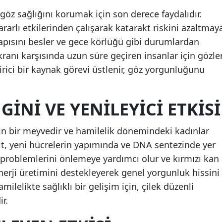
göz sağlığını korumak için son derece faydalıdır.
zararlı etkilerinden çalışarak katarakt riskini azaltmay
yapısını besler ve gece körlüğü gibi durumlardan
kranı karşısında uzun süre geçiren insanlar için gözle
irici bir kaynak görevi üstlenir, göz yorgunluğunu
GINI VE YENILEYICI ETKISI
ngin bir meyvedir ve hamilelik dönemindeki kadınlar
sit, yeni hücrelerin yapımında ve DNA sentezinde yer
ık problemlerini önlemeye yardımcı olur ve kırmızı kan
 Enerji üretimini destekleyerek genel yorgunluk hissini
amilelikte sağlıklı bir gelişim için, çilek düzenli
r.