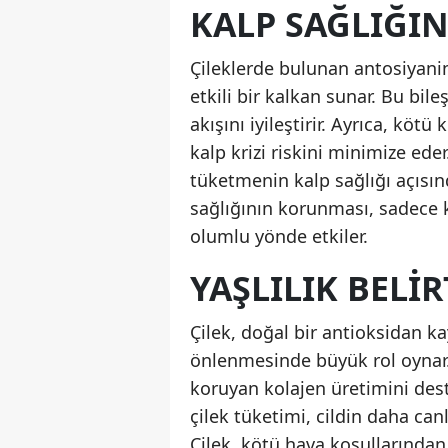
KALP SAĞLIĞI
Çileklerde bulunan antosiyanin
etkili bir kalkan sunar. Bu bile
akışını iyileştirir. Ayrıca, köt
kalp krizi riskini minimize ede
tüketmenin kalp sağlığı açısın
sağlığının korunması, sadece k
olumlu yönde etkiler.
YAŞLILIK BELI
Çilek, doğal bir antioksidan ka
önlenmesinde büyük rol oynar. İy
koruyan kolajen üretimini deste
çilek tüketimi, cildin daha can
Çilek, kötü hava koşullarından