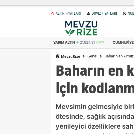
ALTIN FİYATLARI
DÖVİZ FİYATLARI
NÖB
K ALTIN
10.912,15
2,80%
YARIM ALTIN
21.824,31
2,80%
CUMHURIYET 
Genel
Baharın en kırmızı
MevzuRize
Baharın en k
için kodlanmı
Mevsimin gelmesiyle birl
ötesinde, sağlık açısında
yenileyici özelliklere sa