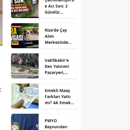
e Acı Son: 2
Gündür
Aranan Kişi
Uçuruma
Rize'de Çay
Yuvarlanan
Alım
Araçta Ölü
Merkezinde
Bulundu
Sıra Kavgası:
Mevsimlik
Vakfıkebir'e
İşçiler
Dev Yatırım!
Arasında
Pazaryeri,
Gerginlik
Kapalı
Otopark ve
,
Emekli Maaş
Kent Parkı
Farkları Yattı
Projesi Hızla
mı? 4A Emekli
Yükseliyor
Maaş Farkları
Ne Zaman
PMYO
Yatacak? İşte
Başvuruları
2026 Temmuz