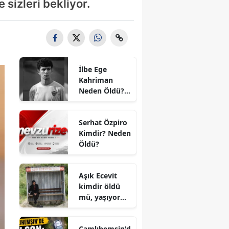
 sizleri bekliyor.
İlbe Ege
Kahriman
Neden Öldü?
Hataysporlu
Genç
Serhat Özpiro
Futbolcunun
Kimdir? Neden
Ölüm Sebebi
Öldü?
Açıklandı mı?
Aşık Ecevit
kimdir öldü
mü, yaşıyor
mu?
Çamlıhemşin'd