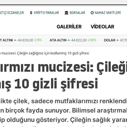
ETÇİ ECZANELER
KRİPTO PARALAR
BORSALAR
NAMAZ VAKİTLERİ
GALERİLER
VİDEOLAR
ALTINI
44.829,00
2,19%
ATA ALTIN
44.622,00
2,80%
DOLAR
47,70
 mucizesi: Çileğin sağlığınız için kodlanmış 10 gizli şifresi
ırmızı mucizesi: Çileği
ş 10 gizli şifresi
ikte çilek, sadece mutfaklarımızı renklen
n birçok fayda sunuyor. Bilimsel araştırma
hip olduğunu gösteriyor. Çileğin sağlık yarar