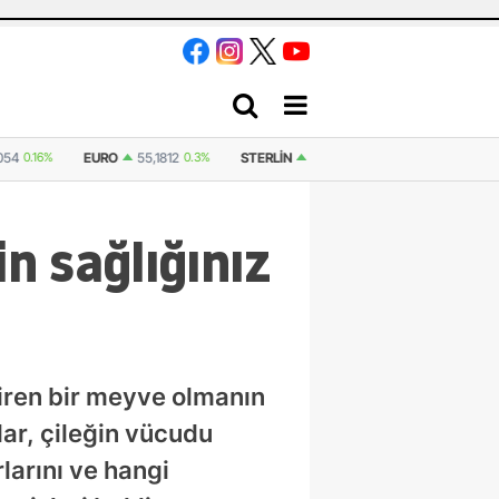
54
0.16%
EURO
55,1812
0.3%
STERLIN
64,4120
0.36%
İSVIÇRE FRA
n sağlığınız
diren bir meyve olmanın
lar, çileğin vücudu
larını ve hangi