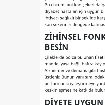
Bu durum, ani kan şekeri dalga
diyabet hastaları için uygun bir
ihtiyacı sağlıklı bir şekilde kar
kan şekerinin dengede kalması
ZIHINSEL FONK
BESIN
Çileklerde bolca bulunan fiseti
madde, yaşa bağlı hafıza kayıpl
Alzheimer ve demans gibi hasta
üstlenir. Bunun yanı sıra, odak
performansı iyileştirmeye yardı
keskinleşmesine katkıda bulunar
DIYETE UYGUN 