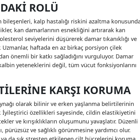
NDAKI ROLÜ
 bileşenleri, kalp hastalığı riskini azaltma konusund
şikler, kan damarlarının esnekliğini artırarak kan
ü kolesterol seviyelerini düşürerek damar tıkanıklığı ve
r. Uzmanlar, haftada en az birkaç porsiyon çilek
dan önemli bir katkı sağladığını vurguluyor. Damar
albin yeteneklerini değil, tüm vücut fonksiyonlarını
RTILERINE KARŞI KORUMA
ynağı olarak bilinir ve erken yaşlanma belirtilerinin
ileştirici özellikleri sayesinde, cildin elastikiyetini
kler ve kırışıklıkların oluşumunu yavaşlatır. Düzenli
lı, pürüzsüz ve sağlıklı görünmesine yardımcı olur.
 ya da sık stresten etkilenen cilt hücrelerini koruma