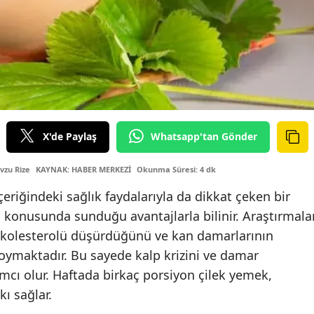
X'de Paylaş
Whatsapp'tan Gönder
vzu Rize
KAYNAK: HABER MERKEZİ
Okunma Süresi: 4 dk
içeriğindeki sağlık faydalarıyla da dikkat çeken bir
ı konusunda sunduğu avantajlarla bilinir. Araştırmalar
ü kolesterolü düşürdüğünü ve kan damarlarının
 koymaktadır. Bu sayede kalp krizini ve damar
ımcı olur. Haftada birkaç porsiyon çilek yemek,
ı sağlar.