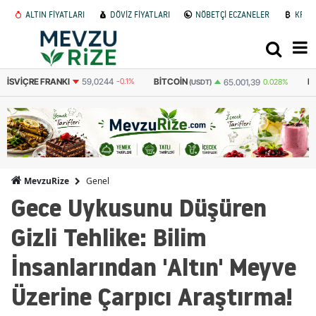
ALTIN FİYATLARI
DÖVİZ FİYATLARI
NÖBETÇİ ECZANELER
KRİP
59,0244
-0.1%
BITCOIN
BITCOIN
65.001,39
0.028%
3.094
(USDT)
(TL)
Genel
MevzuRize
Gece Uykusunu Düşüren
Gizli Tehlike: Bilim
İnsanlarından 'Altın' Meyve
Üzerine Çarpıcı Araştırma!