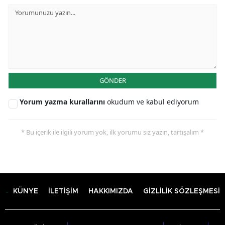
GÖNDER
Yorum yazma kurallarını
okudum ve kabul ediyorum
* Bu içerik ile ilgili yorum yok, ilk yorumu siz yazın, tartışalım *
KÜNYE
İLETİŞİM
HAKKIMIZDA
GİZLİLİK SÖZLEŞMESİ