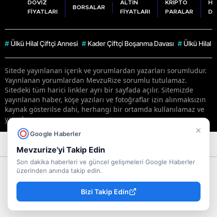
DÖVİZ
ALTIN
KRİPTO
HA
BORSALAR
FİYATLARI
FİYATLARI
PARALAR
DU
#
Ülkü Hilal Çiftçi Annesi
#
Kader Çiftçi Boşanma Davası
#
Ülkü Hilal 
Sitede yayınlanan içerik ve yorumlardan yazarları sorumludur.
Yayınlanan yorumlardan MevzuRize sorumlu tutulamaz.
Sitedeki tüm harici linkler ayrı bir sayfada açılır. Sitemizde
yayınlanan haber, köşe yazıları ve fotoğraflar izin alınmaksızın
kaynak gösterilse dahi, herhangi bir ortamda kullanılamaz ve
yayınlanamaz
×
Google Haberler
RSS
Copyright © 2026 . Her hakkı saklıdır.
Mevzurize'yi Takip Edin
Son dakika haberleri ve güncel gelişmeleri Google Haberler
üzerinden anında takip edin.
Bizi Takip Edin