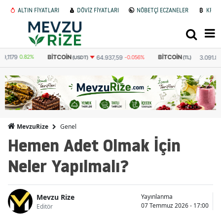
ALTIN FİYATLARI
DÖVİZ FİYATLARI
NÖBETÇİ ECZANELER
KRİP
BITCOIN
BITCOIN
64.937,59
-0.056%
3.091.879
-0.033%
(USDT)
(TL)
Genel
MevzuRize
Hemen Adet Olmak İçin
Neler Yapılmalı?
Mevzu Rize
Yayınlanma
07 Temmuz 2026 - 17:00
Editör