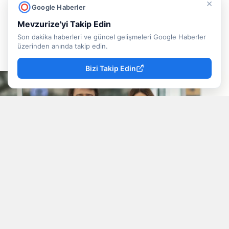
Jessica May'in başrolünde olduğu filmin
×
Google Haberler
konusu, oyuncu kadrosu ve süresi.
Mevzurize'yi Takip Edin
Son dakika haberleri ve güncel gelişmeleri Google Haberler
Doğancan İlek
Yayınlanma
üzerinden anında takip edin.
09 Ağustos 2026 - 13:22
Muhabir
Bizi Takip Edin