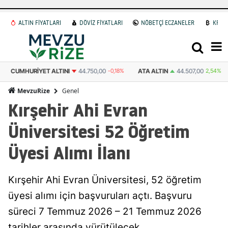
ALTIN FİYATLARI
DÖVİZ FİYATLARI
NÖBETÇİ ECZANELER
KRİP
CUMHURIYET ALTINI
44.750,00
-0,18%
ATA ALTIN
44.507,00
2,54%
Genel
MevzuRize
Kırşehir Ahi Evran
Üniversitesi 52 Öğretim
Üyesi Alımı İlanı
Kırşehir Ahi Evran Üniversitesi, 52 öğretim
üyesi alımı için başvuruları açtı. Başvuru
süreci 7 Temmuz 2026 – 21 Temmuz 2026
tarihler arasında yürütülecek.