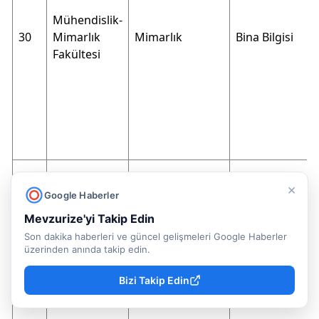
Mühendislik-
30
Mimarlık
Mimarlık
Bina Bilgisi
Fakültesi
×
Google Haberler
Mevzurize'yi Takip Edin
Mühendislik-
Son dakika haberleri ve güncel gelişmeleri Google Haberler
31
Mimarlık
Mimarlık
Bina Bilgisi
üzerinden anında takip edin.
Fakültesi
Bizi Takip Edin