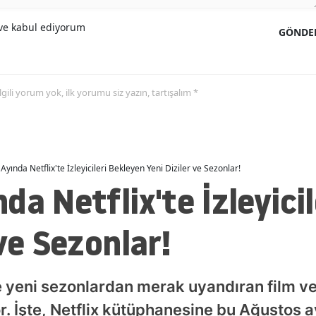
e kabul ediyorum
GÖNDE
 ilgili yorum yok, ilk yorumu siz yazın, tartışalım *
Ayında Netflix'te İzleyicileri Bekleyen Yeni Diziler ve Sezonlar!
da Netflix'te İzleyici
ve Sezonlar!
e yeni sezonlardan merak uyandıran film ve
yor. İşte, Netflix kütüphanesine bu Ağustos