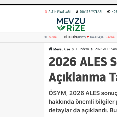
ALTIN FİYATLARI
DÖVİZ FİYATLARI
NÖB
E FRANKI
58,6180
-0.58%
BITCOIN
BITCOIN
64.454,14
-0.665%
(USDT)
(
Gündem
2026 ALES Sonuç
MevzuRize
2026 ALES So
Açıklanma Ta
ÖSYM, 2026 ALES sonuçlar
hakkında önemli bilgiler 
detaylar da açıklandı. Bu