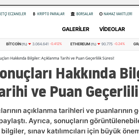
ETÇİ ECZANELER
KRİPTO PARALAR
BORSALAR
NAMAZ VAKİTLERİ
GALERİLER
VİDEOLAR
ETHEREUM
GRAM ALTIN
6
3.064.641
-0.412%
90.775
-0.24%
TL)
(TL)
ları Hakkında Bilgiler: Açıklanma Tarihi ve Puan Geçerlilik Süresi!
nuçları Hakkında Bilg
rihi ve Puan Geçerlili
ının açıklanma tarihleri ve puanlarının geç
paylaştı. Ayrıca, sonuçların görüntülenebile
 bilgiler, sınav katılımcıları için büyük öne