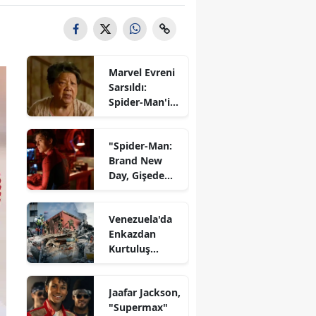
Marvel Evreni
Sarsıldı:
Spider-Man'in
Unutulmaz
Yıldızını
"Spider-Man:
Kaybettik!
Brand New
Day, Gişede
Rekor Kırarak
En Yüksek
Venezuela'da
Açılış Haftası
Enkazdan
Performansını
Kurtuluş
Elde Etti!"
Umutları
Azalırken:
Jaafar Jackson,
Hayatını
"Supermax"
Kaybedenlerin