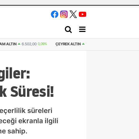
.502,00
0,09%
ÇEYREK ALTIN
10.630,77
0,09%
YARIM ALTIN
21.261,5
iler:
k Süresi!
erlilik süreleri
ceği ekranla ilgili
me sahip.