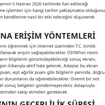
rının 5 Haziran 2026 tarihinde ilan edileceği
me işlemleri için hangi tarihin yaklaşmakta olduğunu
ın kendilerine nasıl bir etki edeceğini düşünerek
NA ERIŞIM YÖNTEMLERI
arını öğrenmek için internet üzerinden T.C. kimlik
ullanarak erişim sağlayabilecekler. ÖSYM'nin resmi
arın bilgilerini görüntüleyebileceği sonuç ekranı,
ün itibarıyla aktif hale gelecek. Adaylar, bu ekran
 puan, eşit ağırlık puanı gibi bilgilerin yanında, doğru
arı durumlarını da öğrenebilecekler. Önemli bir not
el sonuç belgeleri göndermeyecektir, dolayısıyla
zerinden takip etmeleri gerekecek.
NIN GEÇERLILIK SÜRESI