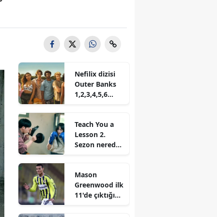
Nefilix dizisi
Outer Banks
1,2,3,4,5,6
sezon nereden
izlenir?
Teach You a
Lesson 2.
Sezon nereden
izlenir? Ne
zaman
Mason
başlayacak
Greenwood ilk
11'de çıktığı
ilk maça
damga vurdu