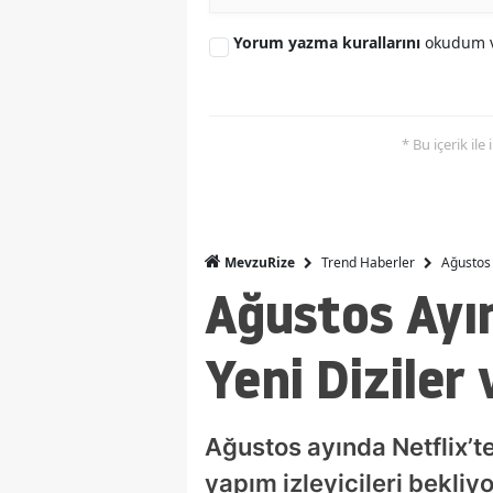
Yorum yazma kurallarını
okudum v
* Bu içerik ile
Trend Haberler
Ağustos 
MevzuRize
Ağustos Ayın
Yeni Diziler 
Ağustos ayında Netflix’t
yapım izleyicileri bekli