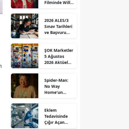
Filminde Will
Sayısı Giderek
Smith'le Ortak
Yükseliyor!
Başrolde!
2026 ALES/3
Sınav Tarihleri
ve Başvuru
Bilgileri
Açıklandı!
ŞOK Marketler
ÖSYM'den
5 Ağustos
Duyuru Geldi!
2026 Aktüel
n
Ürünler
Kataloğu: Bu
Spider-Man:
Hafta Hangi
No Way
Yenilikler Bizi
Home'un
Bekliyor?
yıldızı Mary
Rivera, 82
Eklem
yaşında
Tedavisinde
hayata veda
Çığır Açan
etti.
Değişim: