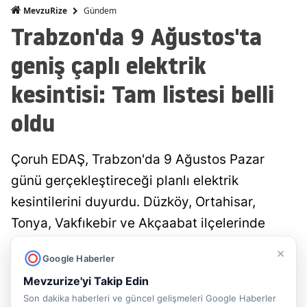
Gündem
MevzuRize
Trabzon'da 9 Ağustos'ta
geniş çaplı elektrik
kesintisi: Tam listesi belli
oldu
Çoruh EDAŞ, Trabzon'da 9 Ağustos Pazar
günü gerçekleştireceği planlı elektrik
kesintilerini duyurdu. Düzköy, Ortahisar,
Tonya, Vakfıkebir ve Akçaabat ilçelerinde
yatırım ve bakım çalışmaları nedeniyle
×
Google Haberler
saatlerce enerji kesintisi yaşanacak.
Mevzurize'yi Takip Edin
Son dakika haberleri ve güncel gelişmeleri Google Haberler
Rasime Hacıeyüpoğlu
Trabzon
Yayınlanma