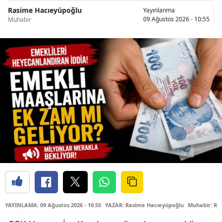
Rasime Hacıeyüpoğlu
Yayınlanma
09 Ağustos 2026 - 10:55
Muhabir
YAYINLAMA: 09 Ağustos 2026 - 10.55
YAZAR: Rasime Hacıeyüpoğlu
Muhabir: Ra