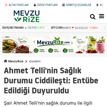
ALTIN FİYATLARI
DÖVİZ FİYATLARI
NÖBETÇİ ECZANELER
KRİP
BITCOIN
BITCOIN
64.835,02
-0.186%
3.087.204
-0.184%
(USDT)
(TL)
Gündem
MevzuRize
Ahmet Telli'nin Sağlık
Durumu Ciddileşti: Entübe
Edildiği Duyuruldu
Şair Ahmet Telli'nin sağlık durumu ile ilgili