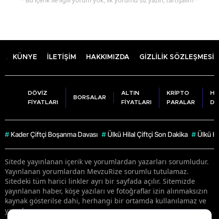
KÜNYE
İLETİŞİM
HAKKIMIZDA
GİZLİLİK SÖZLEŞMESİ
DÖVİZ
ALTIN
KRİPTO
HA
BORSALAR
FİYATLARI
FİYATLARI
PARALAR
DU
#
Kader Çiftçi Boşanma Davası
#
Ülkü Hilal Çiftçi Son Dakika
#
Ülkü Hil
Sitede yayınlanan içerik ve yorumlardan yazarları sorumludur.
Yayınlanan yorumlardan MevzuRize sorumlu tutulamaz.
Sitedeki tüm harici linkler ayrı bir sayfada açılır. Sitemizde
yayınlanan haber, köşe yazıları ve fotoğraflar izin alınmaksızın
kaynak gösterilse dahi, herhangi bir ortamda kullanılamaz ve
yayınlanamaz