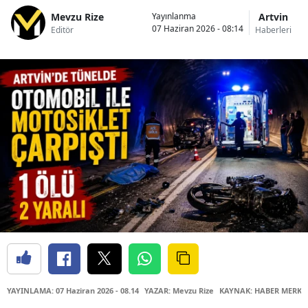
Mevzu Rize
Artvin
Yayınlanma
07 Haziran 2026 - 08:14
Editör
Haberleri
YAYINLAMA: 07 Haziran 2026 - 08.14
YAZAR: Mevzu Rize
KAYNAK: HABER MERKE