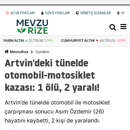
ALTIN FİYATLARI
DÖVİZ FİYATLARI
NÖBETÇİ ECZANELER
KRİP
9%
CUMHURIYET ALTINI
44.750,00
-0,18%
ATA ALTIN
44.507,00
2,54
Gündem
MevzuRize
Artvin'deki tünelde
otomobil-motosiklet
kazası: 1 ölü, 2 yaralı!
Artvin’de tünelde otomobil ile motosiklet
çarpışması sonucu Asım Özdemir (26)
hayatını kaybetti, 2 kişi de yaralandı.