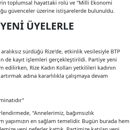
erin toplumsal hayattaki rolü ve "Milli Ekonomi
ğu güvenceler üzerine istişarelerde bulunuldu.
 YENI ÜYELERLE
 aralıksız sürdüğü Rize'de, etkinlik vesilesiyle BTP
in de kayıt işlemleri gerçekleştirildi. Partiye yeni
m edilirken, Rize Kadın Kolları yetkilileri kadının
artırmak adına kararlılıkla çalışmaya devam
minatıdır"
rlendirmede, "Annelerimiz, bağımsızlık
m yapımızın en sağlam temelidir. Bugün burada hem
emize yeni neferler kattık. Partimize katılan yeni