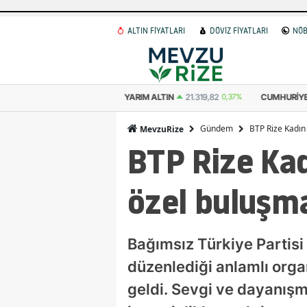
ALTIN FİYATLARI
DÖVİZ FİYATLARI
NÖB
YARIM ALTIN
21.319,82
0,37%
CUMHURIYET ALTINI
43.872,00
2,10%
A
Gündem
BTP Rize Kadın
MevzuRize
BTP Rize Kad
özel buluşm
Bağımsız Türkiye Partisi
düzenlediği anlamlı orga
geldi. Sevgi ve dayanışm