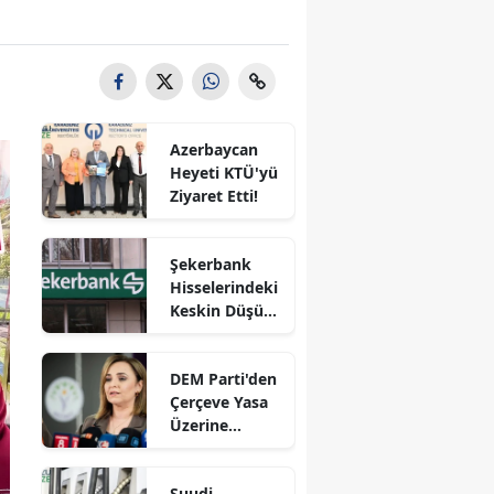
Azerbaycan
Heyeti KTÜ'yü
Ziyaret Etti!
Şekerbank
Hisselerindeki
Keskin Düşüş
Üzerine
Kamuyu
DEM Parti'den
Aydınlatma
Çerçeve Yasa
Platformu'na
Üzerine
Açıklamada
Değerlendirm
Bulundu
e: "Çeşitli
Suudi