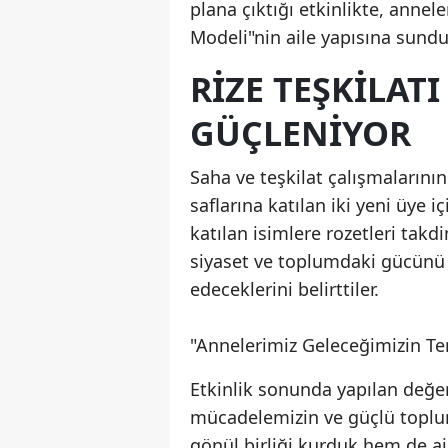
plana çıktığı etkinlikte, annel
Modeli"nin aile yapısına sundu
RIZE TEŞKILATI
GÜÇLENIYOR
Saha ve teşkilat çalışmalarının
saflarına katılan iki yeni üye iç
katılan isimlere rozetleri takdi
siyaset ve toplumdaki gücünü 
edeceklerini belirttiler.
"Annelerimiz Geleceğimizin Te
Etkinlik sonunda yapılan değe
mücadelemizin ve güçlü toplu
gönül birliği kurduk hem de ail