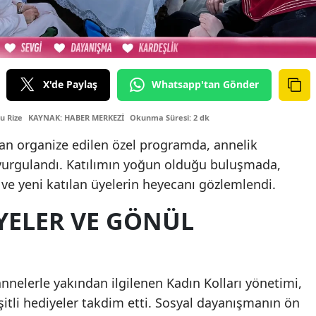
X'de Paylaş
Whatsapp'tan Gönder
u Rize
KAYNAK: HABER MERKEZİ
Okunma Süresi: 2 dk
dan organize edilen özel programda, annelik
urgulandı. Katılımın yoğun olduğu buluşmada,
 ve yeni katılan üyelerin heyecanı gözlemlendi.
YELER VE GÖNÜL
nelerle yakından ilgilenen Kadın Kolları yönetimi,
şitli hediyeler takdim etti. Sosyal dayanışmanın ön