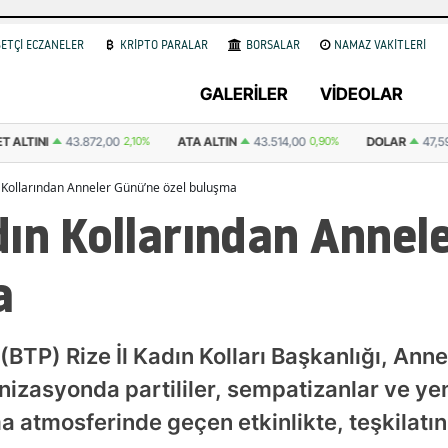
ETÇİ ECZANELER
KRİPTO PARALAR
BORSALAR
NAMAZ VAKİTLERİ
GALERİLER
VİDEOLAR
TA ALTIN
43.514,00
0,90%
DOLAR
47,5987
0.06%
EURO
55,0538
0
 Kollarından Anneler Günü’ne özel buluşma
ın Kollarından Annel
a
 (BTP) Rize İl Kadın Kolları Başkanlığı, An
nizasyonda partililer, sempatizanlar ve yen
a atmosferinde geçen etkinlikte, teşkilat