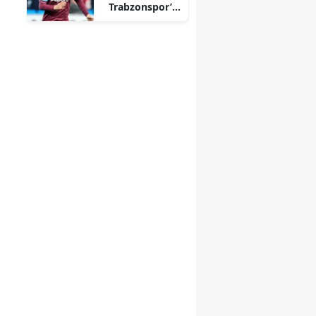
Trabzonspor’d
an Ayrıldı,
Yeni Takımı
Açıklandı!