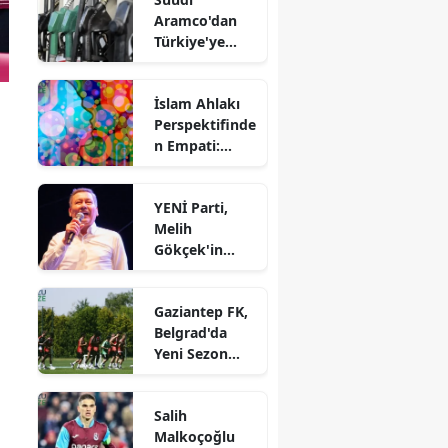
Görüşler
Aramco'dan
Mevcut"
Türkiye'ye
Stratejik
Yatırım: Güzel
İslam Ahlakı
Enerji'de
Perspektifinde
Yüzde 30
n Empati:
Ortaklık
Önemi ve
Görüşmeleri
Değeri Nedir?
Başladı!
YENİ Parti,
Melih
Gökçek'in
Bağışını Geri
Çevirdi!
Gaziantep FK,
Belgrad'da
Yeni Sezon
Hazırlıklarını
Devam
Salih
Ettiriyor!
Malkoçoğlu