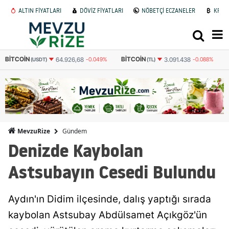
ALTIN FİYATLARI
DÖVİZ FİYATLARI
NÖBETÇİ ECZANELER
KRİP
BITCOIN
ETHEREUM
-0.049%
3.091.438
-0.088%
91.567
0.402%
(TL)
(TL)
Gündem
MevzuRize
Denizde Kaybolan
Astsubayın Cesedi Bulundu
Aydın'ın Didim ilçesinde, dalış yaptığı sırada
kaybolan Astsubay Abdülsamet Açıkgöz'ün