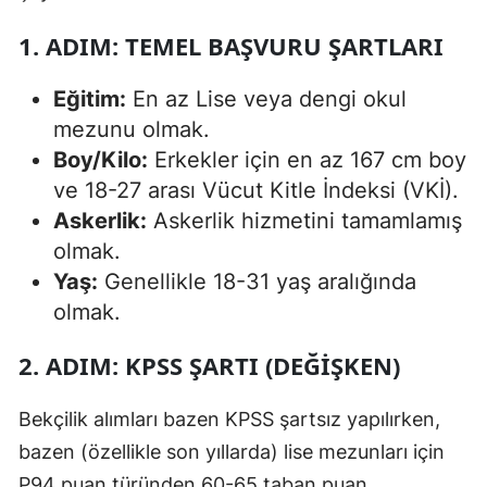
1. ADIM: TEMEL BAŞVURU ŞARTLARI
Eğitim:
En az Lise veya dengi okul
mezunu olmak.
Boy/Kilo:
Erkekler için en az 167 cm boy
ve 18-27 arası Vücut Kitle İndeksi (VKİ).
Askerlik:
Askerlik hizmetini tamamlamış
olmak.
Yaş:
Genellikle 18-31 yaş aralığında
olmak.
2. ADIM: KPSS ŞARTI (DEĞIŞKEN)
Bekçilik alımları bazen KPSS şartsız yapılırken,
bazen (özellikle son yıllarda) lise mezunları için
P94 puan türünden 60-65 taban puan