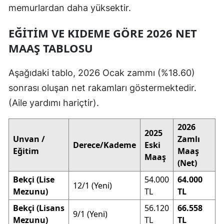
memurlardan daha yüksektir.
EĞITIM VE KIDEME GÖRE 2026 NET
MAAŞ TABLOSU
Aşağıdaki tablo, 2026 Ocak zammı (%18.60)
sonrası oluşan net rakamları göstermektedir.
(Aile yardımı hariçtir).
2026
2025
Unvan /
Zamlı
Derece/Kademe
Eski
Eğitim
Maaş
Maaş
(Net)
Bekçi (Lise
54.000
64.000
12/1 (Yeni)
Mezunu)
TL
TL
Bekçi (Lisans
56.120
66.558
9/1 (Yeni)
Mezunu)
TL
TL