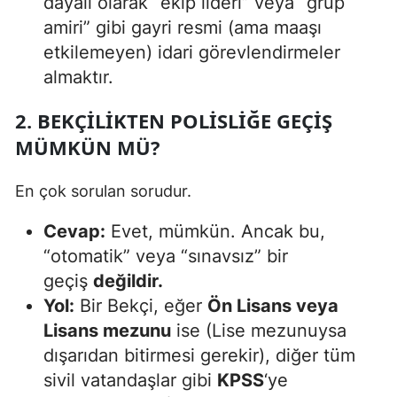
dayalı olarak “ekip lideri” veya “grup
amiri” gibi gayri resmi (ama maaşı
etkilemeyen) idari görevlendirmeler
almaktır.
2. BEKÇILIKTEN POLISLIĞE GEÇIŞ
MÜMKÜN MÜ?
En çok sorulan sorudur.
Cevap:
Evet, mümkün. Ancak bu,
“otomatik” veya “sınavsız” bir
geçiş
değildir.
Yol:
Bir Bekçi, eğer
Ön Lisans veya
Lisans mezunu
ise (Lise mezunuysa
dışarıdan bitirmesi gerekir), diğer tüm
sivil vatandaşlar gibi
KPSS
‘ye