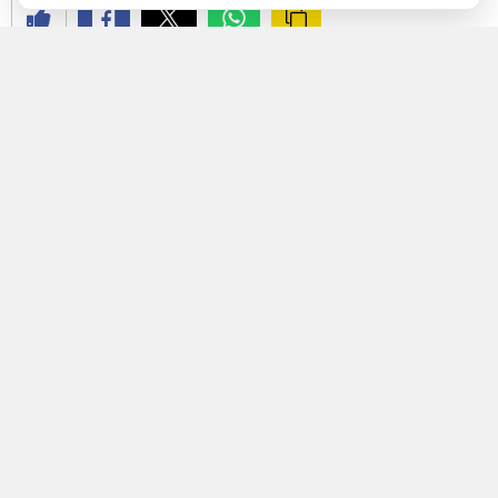
YAYINLAMA: 09 Ağustos 2026 - 11.43
YAZAR: Mevzu Rize
Okunma Süresi: 8 dk
Müzik, eğitimin “ruhu” ve “evrensel dili”dir.
Matematik bir neslin zihnini inşa ederken,
müzik o neslin kalbini ve yaratıcılığını besler.
Bu dili öğreten, öğrencilere bir enstrümanın
sihrini veya bir notanın gücünü aşılayan
profesyoneller ise Müzik Öğretmenleridir. Peki,
hem “sanatçı” hem de “eğitimci” olan bu
değerli meslek grubunun 2026 yılındaki maddi
karşılığı nedir?
Bu detaylı rehberde,
müzik öğretmeni
maaşlarını
tüm yönleriyle,
gerçek