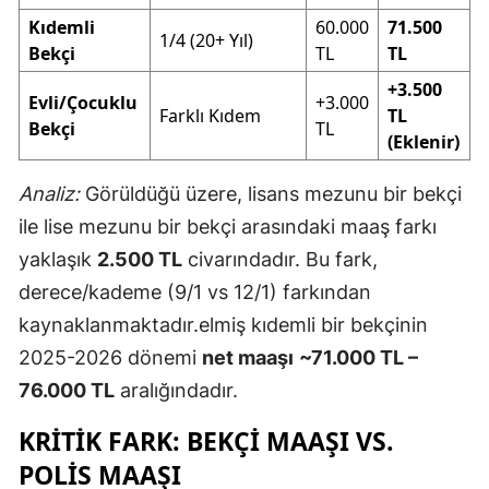
Kıdemli
60.000
71.500
1/4 (20+ Yıl)
Bekçi
TL
TL
+3.500
Evli/Çocuklu
+3.000
Farklı Kıdem
TL
Bekçi
TL
(Eklenir)
Analiz:
Görüldüğü üzere, lisans mezunu bir bekçi
ile lise mezunu bir bekçi arasındaki maaş farkı
yaklaşık
2.500 TL
civarındadır. Bu fark,
derece/kademe (9/1 vs 12/1) farkından
kaynaklanmaktadır.elmiş kıdemli bir bekçinin
2025-2026 dönemi
net maaşı
~71.000 TL –
76.000 TL
aralığındadır.
KRITIK FARK: BEKÇI MAAŞI VS.
POLIS MAAŞI