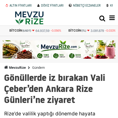
ALTIN FİYATLARI
DÖVİZ FİYATLARI
NÖBETÇİ ECZANELER
KRİP
BITCOIN
BITCOIN
64.937,59
-0.056%
3.091.879
-0.033%
(USDT)
(TL)
Gündem
MevzuRize
Gönüllerde iz bırakan Vali
Çeber’den Ankara Rize
Günleri’ne ziyaret
Rize’de valilik yaptığı dönemde hayata