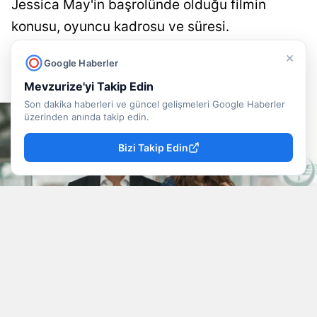
Jessica May'in başrolünde olduğu filmin
konusu, oyuncu kadrosu ve süresi.
×
Doğancan İlek
Yayınlanma
Google Haberler
09 Ağustos 2026 - 13:22
Muhabir
Mevzurize'yi Takip Edin
Son dakika haberleri ve güncel gelişmeleri Google Haberler
üzerinden anında takip edin.
Bizi Takip Edin