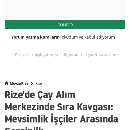
GÖNDER
Yorum yazma kurallarını
okudum ve kabul ediyorum
* Bu içerik ile ilgili yorum yok, ilk yorumu siz yazın, tartışalım *
Rize
MevzuRize
Rize'de Çay Alım
Merkezinde Sıra Kavgası:
Mevsimlik İşçiler Arasında