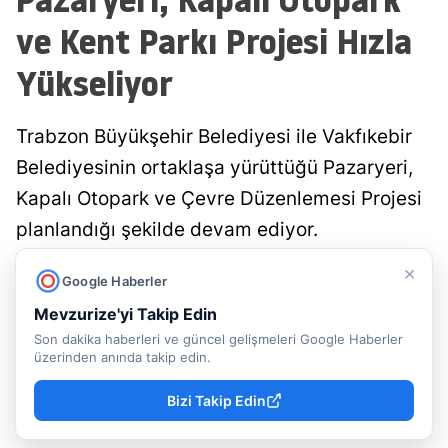
ve Kent Parkı Projesi Hızla
Yükseliyor
Trabzon Büyükşehir Belediyesi ile Vakfıkebir
Belediyesinin ortaklaşa yürüttüğü Pazaryeri,
Kapalı Otopark ve Çevre Düzenlemesi Projesi
planlandığı şekilde devam ediyor.
Tamamlandığında modern pazar alanı, kapalı
×
Google Haberler
otopark, ticari alanlar ve sosyal yaşam
Mevzurize'yi Takip Edin
alanlarıyla ilçe yeni bir cazibe merkezine
Son dakika haberleri ve güncel gelişmeleri Google Haberler
kavuşacak.
üzerinden anında takip edin.
Bizi Takip Edin
Rasime Hacıeyüpoğlu
Trabzon
Yayınlanma
07 Ağustos 2026 - 09:54
Muhabir
Haberleri