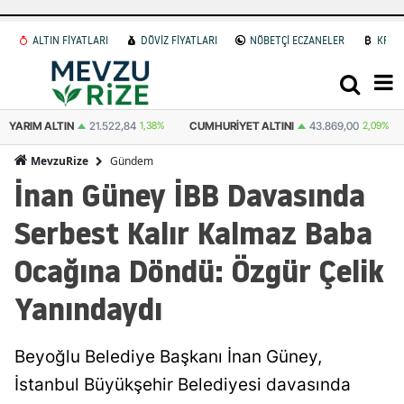
ALTIN FİYATLARI
DÖVİZ FİYATLARI
NÖBETÇİ ECZANELER
KRİP
 ALTIN
21.522,84
1,38%
CUMHURIYET ALTINI
43.869,00
2,09%
ATA A
Gündem
MevzuRize
İnan Güney İBB Davasında
Serbest Kalır Kalmaz Baba
Ocağına Döndü: Özgür Çelik
Yanındaydı
Beyoğlu Belediye Başkanı İnan Güney,
İstanbul Büyükşehir Belediyesi davasında