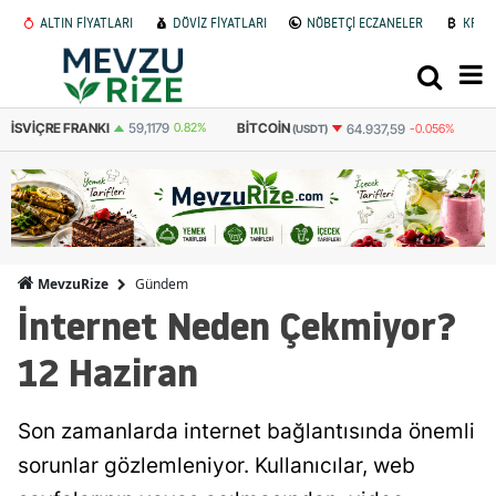
ALTIN FİYATLARI
DÖVİZ FİYATLARI
NÖBETÇİ ECZANELER
KRİP
BITCOIN
BITCOIN
64.937,59
-0.056%
3.091.879
-0.033%
(USDT)
(TL)
Gündem
MevzuRize
İnternet Neden Çekmiyor?
12 Haziran
Son zamanlarda internet bağlantısında önemli
sorunlar gözlemleniyor. Kullanıcılar, web