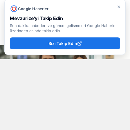
Jessica May'in başrolünde olduğu filmin
×
Google Haberler
konusu, oyuncu kadrosu ve süresi.
Mevzurize'yi Takip Edin
Son dakika haberleri ve güncel gelişmeleri Google Haberler
Doğancan İlek
Yayınlanma
üzerinden anında takip edin.
09 Ağustos 2026 - 13:22
Muhabir
Bizi Takip Edin