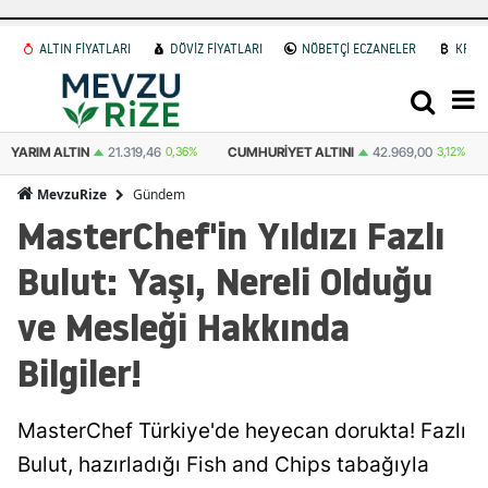
ALTIN FİYATLARI
DÖVİZ FİYATLARI
NÖBETÇİ ECZANELER
KRİP
YARIM ALTIN
21.319,46
0,36%
CUMHURIYET ALTINI
42.969,00
3,12%
Gündem
MevzuRize
MasterChef'in Yıldızı Fazlı
Bulut: Yaşı, Nereli Olduğu
ve Mesleği Hakkında
Bilgiler!
MasterChef Türkiye'de heyecan dorukta! Fazlı
Bulut, hazırladığı Fish and Chips tabağıyla