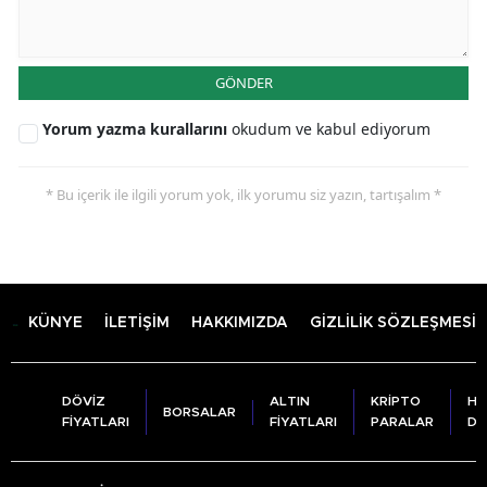
GÖNDER
Yorum yazma kurallarını
okudum ve kabul ediyorum
* Bu içerik ile ilgili yorum yok, ilk yorumu siz yazın, tartışalım *
KÜNYE
İLETİŞİM
HAKKIMIZDA
GİZLİLİK SÖZLEŞMESİ
DÖVİZ
ALTIN
KRİPTO
HA
BORSALAR
FİYATLARI
FİYATLARI
PARALAR
DU