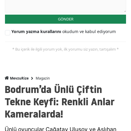
GÖNDER
Yorum yazma kurallarını
okudum ve kabul ediyorum
* Bu içerik ile ilgili yorum yok, ilk yorumu siz yazın, tartışalım *
Magazin
MevzuRize
Bodrum’da Ünlü Çiftin
Tekne Keyfi: Renkli Anlar
Kameralarda!
Ünlü oyuncular Çağatay Ulusoy ve Aslıhan