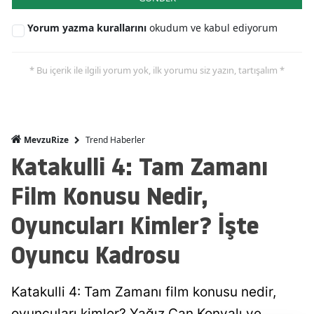
Yorum yazma kurallarını
okudum ve kabul ediyorum
* Bu içerik ile ilgili yorum yok, ilk yorumu siz yazın, tartışalım *
Trend Haberler
MevzuRize
Katakulli 4: Tam Zamanı
Film Konusu Nedir,
Oyuncuları Kimler? İşte
Oyuncu Kadrosu
Katakulli 4: Tam Zamanı film konusu nedir,
oyuncuları kimler? Yağız Can Konyalı ve