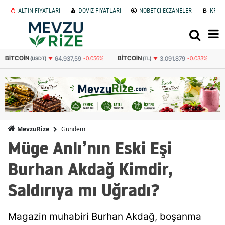
ALTIN FİYATLARI
DÖVİZ FİYATLARI
NÖBETÇİ ECZANELER
KRİP
BITCOIN
ETHEREUM
GRAM
3.091.879
-0.033%
91.331
-0.119%
(TL)
(TL)
Gündem
MevzuRize
Müge Anlı’nın Eski Eşi
Burhan Akdağ Kimdir,
Saldırıya mı Uğradı?
Magazin muhabiri Burhan Akdağ, boşanma