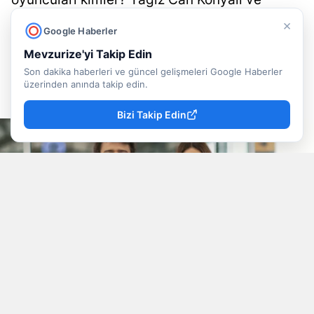
Jessica May'in başrolünde olduğu filmin
×
Google Haberler
konusu, oyuncu kadrosu ve süresi.
Mevzurize'yi Takip Edin
Son dakika haberleri ve güncel gelişmeleri Google Haberler
Doğancan İlek
Yayınlanma
üzerinden anında takip edin.
09 Ağustos 2026 - 13:22
Muhabir
Bizi Takip Edin