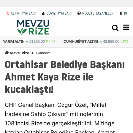
ALTIN FİYATLARI
DÖVİZ FİYATLARI
NÖBETÇİ ECZANELER
KRİP
CUMHURIYET ALTINI
42.969,00
3,12%
ATA ALTIN
43.322,00
0,46%
Gündem
MevzuRize
Ortahisar Belediye Başkanı
Ahmet Kaya Rize ile
kucaklaştı!
CHP Genel Başkanı Özgür Özel, “Millet
İradesine Sahip Çıkıyor” mitinglerinin
108’incisi Rize’de gerçekleştirildi. Mitinge
katılan Ortahisar Belediye Başkanı Ahmet