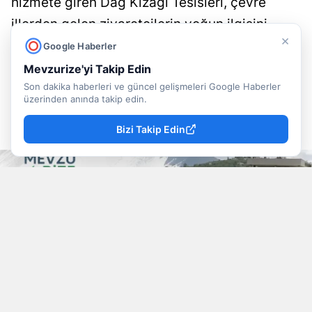
hizmete giren Dağ Kızağı Tesisleri, çevre
illerden gelen ziyaretçilerin yoğun ilgisini
×
çekerek kısa sürede popüler bir merkez haline
Google Haberler
geldi.
Mevzurize'yi Takip Edin
Son dakika haberleri ve güncel gelişmeleri Google Haberler
üzerinden anında takip edin.
Mevzu Rize
Yayınlanma
06 Ağustos 2026 - 09:05
Editör
Bizi Takip Edin