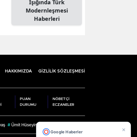
Işığında Türk
Modernleşmesi
Haberleri
HAKKIMIZDA
GİZLİLİK SÖZLEŞMESİ
PUAN
NÖBETÇİ
İ
DURUMU
ECZANELER
vaş
#
Ümit Hüseyin Sarı
#
İhsan Selim Baydaş
#
Ahmet Dizdar
#
Rize Va
×
Google Haberler