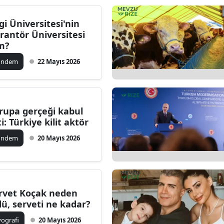
lgi Üniversitesi'nin
rantör Üniversitesi
m?
ündem
22 Mayıs 2026
rupa gerçeği kabul
ti: Türkiye kilit aktör
ündem
20 Mayıs 2026
rvet Koçak neden
dü, serveti ne kadar?
yografi
20 Mayıs 2026