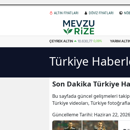
ALTIN FİYATLARI
DÖVİZ FİYATLARI
NÖB
K ALTIN
10.630,77
0,09%
YARIM ALTIN
21.261,55
0,09%
CUMHURIYET 
Türkiye Haberl
Son Dakika Türkiye Ha
Bu sayfada güncel gelişmeleri takip
Türkiye videoları, Türkiye fotoğrafl
Güncelleme Tarihi:
Haziran 22, 2026