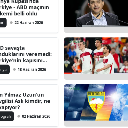
nya Kupası’nda
rkiye - ABD maçının
kemi belli oldu
or
22 Haziran 2026
D savaşta
duklarını veremedi:
rkiye'nin kapısını
lacaklar
ünya
18 Haziran 2026
n Yılmaz Uzun'un
vgilisi Aslı kimdir, ne
 yapıyor?
yografi
02 Haziran 2026