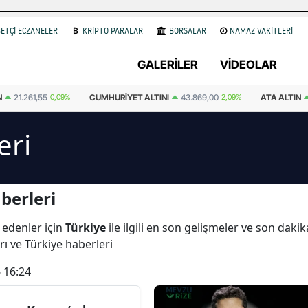
ETÇİ ECZANELER
KRİPTO PARALAR
BORSALAR
NAMAZ VAKİTLERİ
GALERİLER
VİDEOLAR
ALTINI
43.869,00
2,09%
ATA ALTIN
43.487,00
0,84%
DOLAR
47,59
eri
berleri
 edenler için
Türkiye
ile ilgili en son gelişmeler ve son daki
arı ve Türkiye haberleri
 16:24