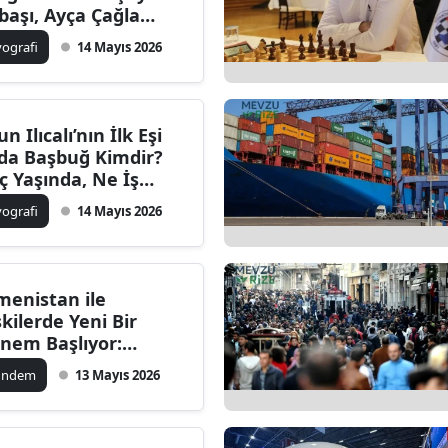
başı, Ayça Çağla
tunkaya, Zeynep
yografi
14 Mayıs 2026
lmaz ve Özel Hayatı
n Ilıcalı’nın İlk Eşi
da Başbuğ Kimdir?
ç Yaşında, Ne İş
pıyor, Neden
yografi
14 Mayıs 2026
şandılar?
menistan ile
işkilerde Yeni Bir
nem Başlıyor:
rkiye Tüm
ündem
13 Mayıs 2026
zırlıklarını
mamladı