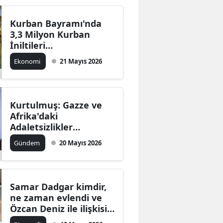
Kurban Bayramı'nda
3,3 Milyon Kurban
İniltileri
Değerlendiriliyor!
Ekonomi
21 Mayıs 2026
Kurtulmuş: Gazze ve
Afrika'daki
Adaletsizlikler
Türkiye'nin Global
Gündem
20 Mayıs 2026
Sorumluluğu Olmalı
Samar Dadgar kimdir,
ne zaman evlendi ve
Özcan Deniz ile ilişkisi
nasıldır?