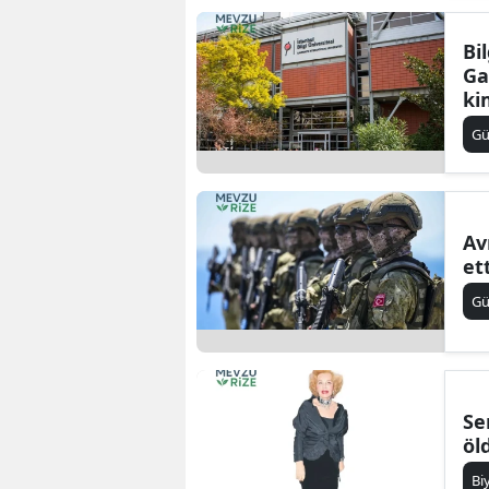
Bi
Ga
ki
G
Av
et
G
Se
öl
Bi