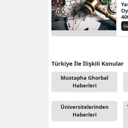
Ya
Oy
40
Çık
G
Türkiye İle İlişkili Konular
Mustapha Ghorbal
Haberleri
Üniversitelerinden
Haberleri