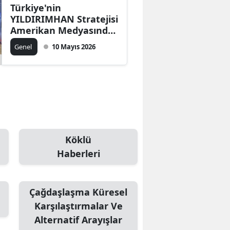
Türkiye'nin
YILDIRIMHAN Stratejisi
Amerikan Medyasında
Gündem: Geleceğe
Genel
10 Mayıs 2026
Yönelik Adımlar Atılıyor
Köklü
Haberleri
Çağdaşlaşma Küresel
Karşılaştırmalar Ve
Alternatif Arayışlar