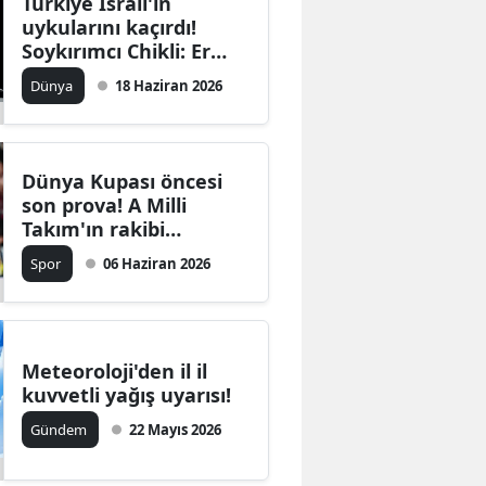
Türkiye İsrail'in
uykularını kaçırdı!
Soykırımcı Chikli: Er
veya geç
Dünya
18 Haziran 2026
Dünya Kupası öncesi
son prova! A Milli
Takım'ın rakibi
Venezuela
Spor
06 Haziran 2026
Meteoroloji'den il ​​il
kuvvetli yağış uyarısı!
Gündem
22 Mayıs 2026