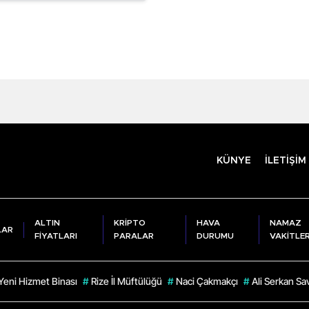
KÜNYE
İLETİŞİM
ALTIN
KRİPTO
HAVA
NAMAZ
LAR
FİYATLARI
PARALAR
DURUMU
VAKİTLER
Yeni Hizmet Binası
#
Rize İl Müftülüğü
#
Naci Çakmakçı
#
Ali Serkan Sa