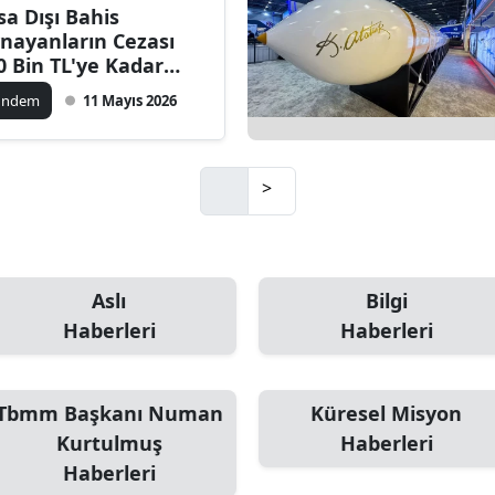
sa Dışı Bahis
nayanların Cezası
0 Bin TL'ye Kadar
abilir!
ündem
11 Mayıs 2026
>
Aslı
Bilgi
Haberleri
Haberleri
Tbmm Başkanı Numan
Küresel Misyon
Kurtulmuş
Haberleri
Haberleri