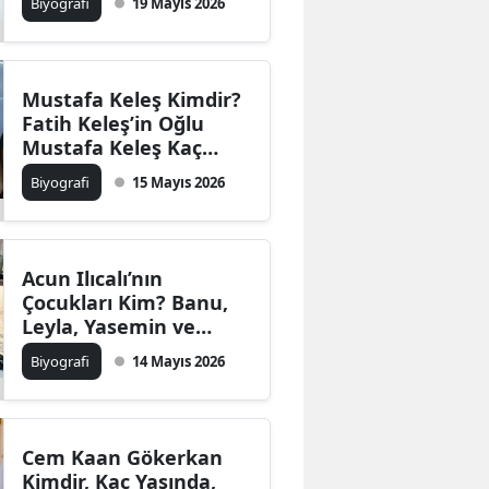
Biyografi
19 Mayıs 2026
Mustafa Keleş Kimdir?
Fatih Keleş’in Oğlu
Mustafa Keleş Kaç
Yaşında, Neden
Biyografi
15 Mayıs 2026
Tutuklandı?
Acun Ilıcalı’nın
Çocukları Kim? Banu,
Leyla, Yasemin ve
Melisa Ilıcalı Kaç
Biyografi
14 Mayıs 2026
Yaşında, Anneleri Kim?
Cem Kaan Gökerkan
Kimdir, Kaç Yaşında,