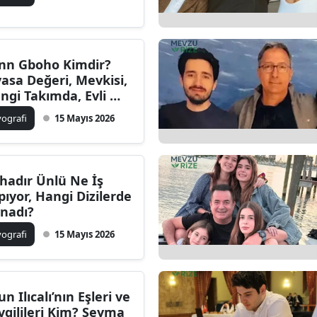
nn Gboho Kimdir?
yasa Değeri, Mevkisi,
ngi Takımda, Evli mi,
ç Yaşında?
yografi
15 Mayıs 2026
hadır Ünlü Ne İş
pıyor, Hangi Dizilerde
nadı?
yografi
15 Mayıs 2026
un Ilıcalı’nın Eşleri ve
vgilileri Kim? Şeyma