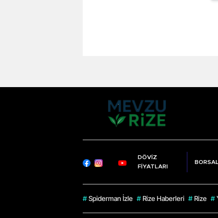
DÖVİZ
BORSA
FİYATLARI
#
Spiderman İzle
#
Rize Haberleri
#
Rize
#