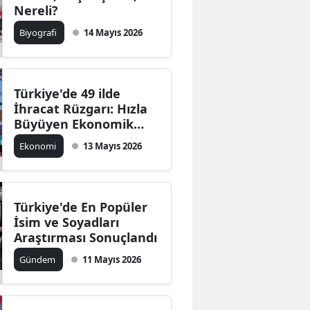
Nereli?
Biyografi
14 Mayıs 2026
Türkiye'de 49 ilde
İhracat Rüzgarı: Hızla
Büyüyen Ekonomik
Dinamikler!
Ekonomi
13 Mayıs 2026
Türkiye'de En Popüler
İsim ve Soyadları
Araştırması Sonuçlandı
Gündem
11 Mayıs 2026