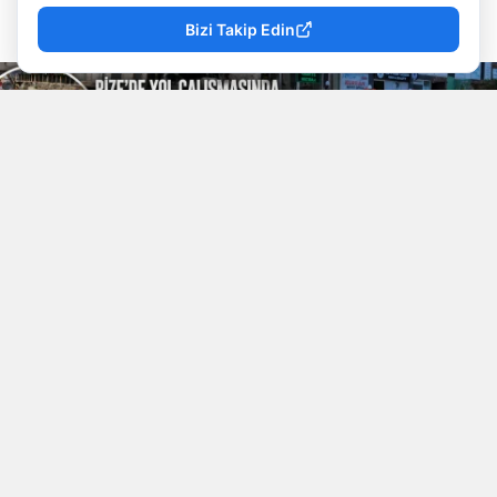
07 Ağustos 2026 - 22:49
Muhabir
Haberleri
Bizi Takip Edin
YAYINLAMA: 07 Ağustos 2026 - 22.49
YAZAR: Doğancan İlek
Okunma Süresi: 1 
Rize Valiliği tarafından yapılan açıklamaya göre;