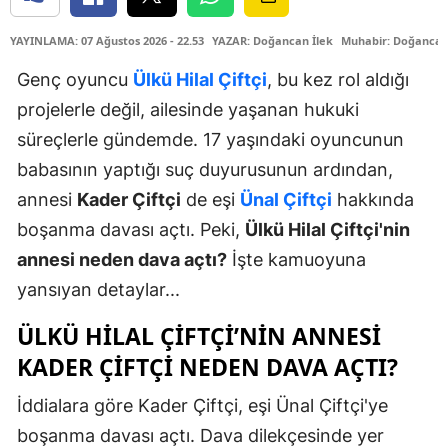
YAYINLAMA: 07 Ağustos 2026 - 22.53
YAZAR: Doğancan İlek
Muhabir: Doğancan
Genç oyuncu
Ülkü Hilal Çiftçi
, bu kez rol aldığı
projelerle değil, ailesinde yaşanan hukuki
süreçlerle gündemde. 17 yaşındaki oyuncunun
babasının yaptığı suç duyurusunun ardından,
annesi
Kader Çiftçi
de eşi
Ünal Çiftçi
hakkında
boşanma davası açtı. Peki,
Ülkü Hilal Çiftçi'nin
annesi neden dava açtı?
İşte kamuoyuna
yansıyan detaylar...
ÜLKÜ HILAL ÇIFTÇI’NIN ANNESI
KADER ÇIFTÇI NEDEN DAVA AÇTI?
İddialara göre Kader Çiftçi, eşi Ünal Çiftçi'ye
boşanma davası açtı. Dava dilekçesinde yer