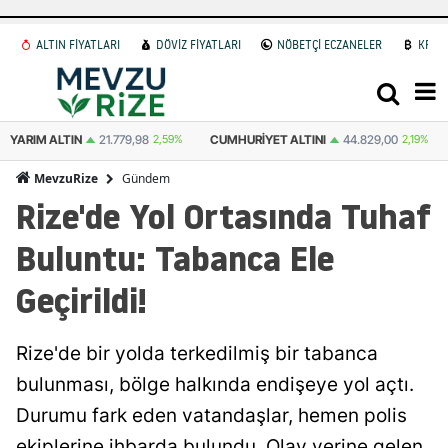
ALTIN FİYATLARI
DÖVİZ FİYATLARI
NÖBETÇİ ECZANELER
KRİP
YARIM ALTIN
21.779,98
2,59%
CUMHURIYET ALTINI
44.829,00
2,19%
Gündem
MevzuRize
Rize'de Yol Ortasında Tuhaf
Buluntu: Tabanca Ele
Geçirildi!
Rize'de bir yolda terkedilmiş bir tabanca
bulunması, bölge halkında endişeye yol açtı.
Durumu fark eden vatandaşlar, hemen polis
ekiplerine ihbarda bulundu. Olay yerine gelen