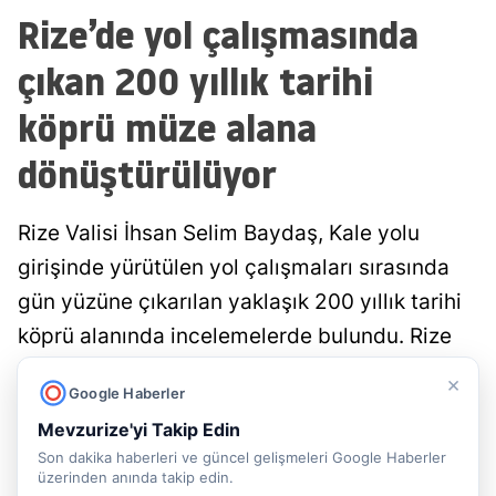
Rize’de yol çalışmasında
çıkan 200 yıllık tarihi
köprü müze alana
dönüştürülüyor
Rize Valisi İhsan Selim Baydaş, Kale yolu
girişinde yürütülen yol çalışmaları sırasında
gün yüzüne çıkarılan yaklaşık 200 yıllık tarihi
köprü alanında incelemelerde bulundu. Rize
Belediyesi tarafından koruma altına alınan
×
Google Haberler
tarihi yapı, üzeri camla kaplanarak ziyarete
Mevzurize'yi Takip Edin
açılacak....
Son dakika haberleri ve güncel gelişmeleri Google Haberler
üzerinden anında takip edin.
Doğancan İlek
Rize
Yayınlanma