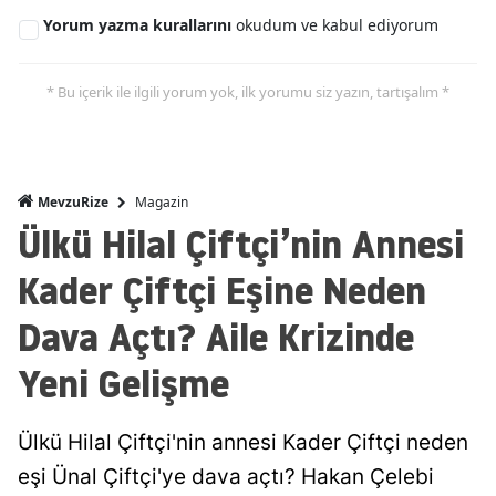
Yorum yazma kurallarını
okudum ve kabul ediyorum
* Bu içerik ile ilgili yorum yok, ilk yorumu siz yazın, tartışalım *
Magazin
MevzuRize
Ülkü Hilal Çiftçi’nin Annesi
Kader Çiftçi Eşine Neden
Dava Açtı? Aile Krizinde
Yeni Gelişme
Ülkü Hilal Çiftçi'nin annesi Kader Çiftçi neden
eşi Ünal Çiftçi'ye dava açtı? Hakan Çelebi