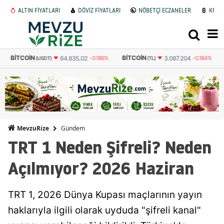
ALTIN FİYATLARI
DÖVİZ FİYATLARI
NÖBETÇİ ECZANELER
KRİP
BITCOIN
BITCOIN
64.835,02
-0.186%
3.087.204
-0.184%
(USDT)
(TL)
Gündem
MevzuRize
TRT 1 Neden Şifreli? Neden
Açılmıyor? 2026 Haziran
TRT 1, 2026 Dünya Kupası maçlarının yayın
haklarıyla ilgili olarak uyduda "şifreli kanal"