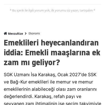
* Bu içerik ile ilgili yorum yok, ilk yorumu siz yazın, tartışalım *
Ekonomi
MevzuRize
Emeklileri heyecanlandıran
iddia: Emekli maaşlarına ek
zam mı geliyor?
SGK Uzmanı İsa Karakaş, Ocak 2027'de SSK
ve Bağ-Kur emeklileri ile memur ve memur
emeklilerinin alabileceği olası zam oranlarını
değerlendirdi. Karakaş, refah payı ve
seyyanen zam ihtimalinin ise seçim takvimiyle