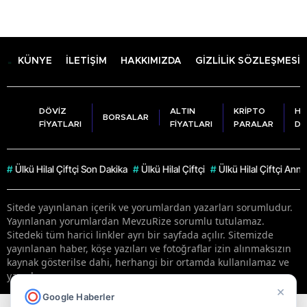
KÜNYE
İLETİŞİM
HAKKIMIZDA
GİZLİLİK SÖZLEŞMESİ
DÖVİZ
ALTIN
KRİPTO
HA
BORSALAR
FİYATLARI
FİYATLARI
PARALAR
DU
#
Ülkü Hilal Çiftçi Son Dakika
#
Ülkü Hilal Çiftçi
#
Ülkü Hilal Çiftçi Anne
Sitede yayınlanan içerik ve yorumlardan yazarları sorumludur.
Yayınlanan yorumlardan MevzuRize sorumlu tutulamaz.
Sitedeki tüm harici linkler ayrı bir sayfada açılır. Sitemizde
yayınlanan haber, köşe yazıları ve fotoğraflar izin alınmaksızın
kaynak gösterilse dahi, herhangi bir ortamda kullanılamaz ve
yayınlanamaz
×
Google Haberler