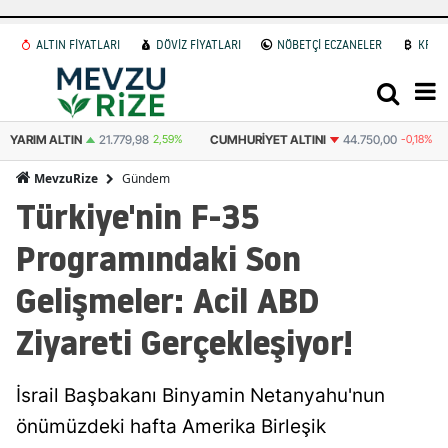
ALTIN FİYATLARI
DÖVİZ FİYATLARI
NÖBETÇİ ECZANELER
KRİP
YARIM ALTIN
21.779,98
2,59%
CUMHURIYET ALTINI
44.750,00
-0,18%
Gündem
MevzuRize
Türkiye'nin F-35
Programındaki Son
Gelişmeler: Acil ABD
Ziyareti Gerçekleşiyor!
İsrail Başbakanı Binyamin Netanyahu'nun
önümüzdeki hafta Amerika Birleşik