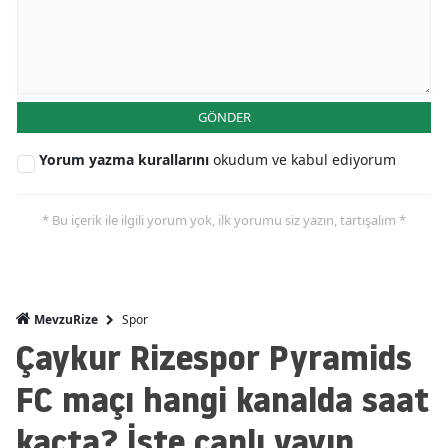
GÖNDER
Yorum yazma kurallarını
okudum ve kabul ediyorum
* Bu içerik ile ilgili yorum yok, ilk yorumu siz yazın, tartışalım *
Spor
MevzuRize
Çaykur Rizespor Pyramids
FC maçı hangi kanalda saat
kaçta? İşte canlı yayın