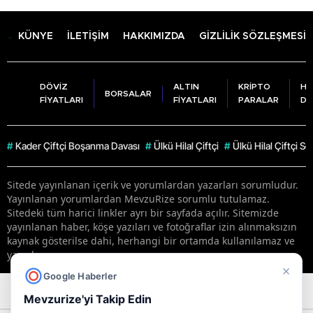
KÜNYE
İLETİŞİM
HAKKIMIZDA
GİZLİLİK SÖZLEŞMESİ
DÖVİZ
ALTIN
KRİPTO
HA
BORSALAR
FİYATLARI
FİYATLARI
PARALAR
DU
#
Kader Çiftçi Boşanma Davası
#
Ülkü Hilal Çiftçi
#
Ülkü Hilal Çiftçi S
Sitede yayınlanan içerik ve yorumlardan yazarları sorumludur.
Yayınlanan yorumlardan MevzuRize sorumlu tutulamaz.
Sitedeki tüm harici linkler ayrı bir sayfada açılır. Sitemizde
yayınlanan haber, köşe yazıları ve fotoğraflar izin alınmaksızın
kaynak gösterilse dahi, herhangi bir ortamda kullanılamaz ve
yayınlanamaz
×
Google Haberler
RSS
Copyright © 2026 . Her hakkı saklıdır.
Mevzurize'yi Takip Edin