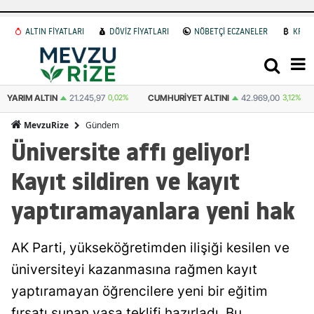
ALTIN FİYATLARI
DÖVİZ FİYATLARI
NÖBETÇİ ECZANELER
KRİP
YARIM ALTIN
21.245,97
0,02%
CUMHURIYET ALTINI
42.969,00
3,12%
Gündem
MevzuRize
Üniversite affı geliyor!
Kayıt sildiren ve kayıt
yaptıramayanlara yeni hak
AK Parti, yükseköğretimden ilişiği kesilen ve
üniversiteyi kazanmasına rağmen kayıt
yaptıramayan öğrencilere yeni bir eğitim
fırsatı sunan yasa teklifi hazırladı. Bu