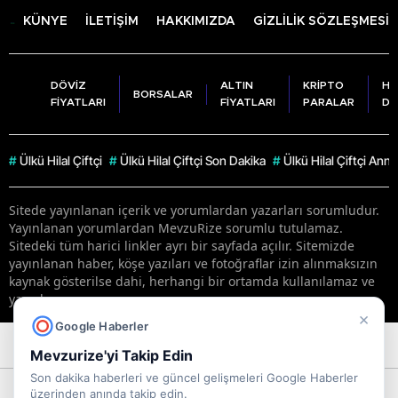
KÜNYE
İLETİŞİM
HAKKIMIZDA
GİZLİLİK SÖZLEŞMESİ
DÖVİZ
ALTIN
KRİPTO
HA
BORSALAR
FİYATLARI
FİYATLARI
PARALAR
DU
#
Ülkü Hilal Çiftçi
#
Ülkü Hilal Çiftçi Son Dakika
#
Ülkü Hilal Çiftçi Anne
Sitede yayınlanan içerik ve yorumlardan yazarları sorumludur.
Yayınlanan yorumlardan MevzuRize sorumlu tutulamaz.
Sitedeki tüm harici linkler ayrı bir sayfada açılır. Sitemizde
yayınlanan haber, köşe yazıları ve fotoğraflar izin alınmaksızın
kaynak gösterilse dahi, herhangi bir ortamda kullanılamaz ve
yayınlanamaz
×
Google Haberler
RSS
Copyright © 2026 . Her hakkı saklıdır.
Mevzurize'yi Takip Edin
Son dakika haberleri ve güncel gelişmeleri Google Haberler
üzerinden anında takip edin.