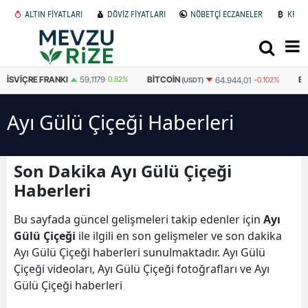
ALTIN FİYATLARI
DÖVİZ FİYATLARI
NÖBETÇİ ECZANELER
KRİP
İSVIÇRE FRANKI
59,1179
0.82%
BITCOIN
B
64.944,01
-0.102%
(USDT)
Ayı Gülü Çiçeği Haberleri
Son Dakika Ayı Gülü Çiçeği
Haberleri
Bu sayfada güncel gelişmeleri takip edenler için
Ayı
Gülü Çiçeği
ile ilgili en son gelişmeler ve son dakika
Ayı Gülü Çiçeği haberleri sunulmaktadır. Ayı Gülü
Çiçeği videoları, Ayı Gülü Çiçeği fotoğrafları ve Ayı
Gülü Çiçeği haberleri