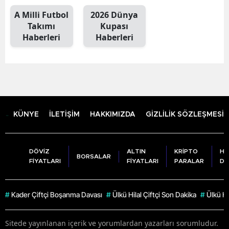
A Milli Futbol
2026 Dünya
Takımı
Kupası
Haberleri
Haberleri
KÜNYE
İLETİŞİM
HAKKIMIZDA
GİZLİLİK SÖZLEŞMESİ
DÖVİZ
ALTIN
KRİPTO
HA
BORSALAR
FİYATLARI
FİYATLARI
PARALAR
DU
#
Kader Çiftçi Boşanma Davası
#
Ülkü Hilal Çiftçi Son Dakika
#
Ülkü Hil
Sitede yayınlanan içerik ve yorumlardan yazarları sorumludur.