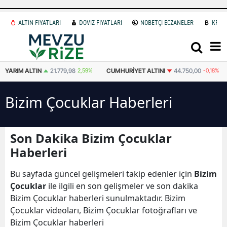
ALTIN FİYATLARI
DÖVİZ FİYATLARI
NÖBETÇİ ECZANELER
KRİP
YARIM ALTIN
21.779,98
2,59%
CUMHURIYET ALTINI
44.750,00
-0,18%
Bizim Çocuklar Haberleri
Son Dakika Bizim Çocuklar
Haberleri
Bu sayfada güncel gelişmeleri takip edenler için
Bizim
Çocuklar
ile ilgili en son gelişmeler ve son dakika
Bizim Çocuklar haberleri sunulmaktadır. Bizim
Çocuklar videoları, Bizim Çocuklar fotoğrafları ve
Bizim Çocuklar haberleri