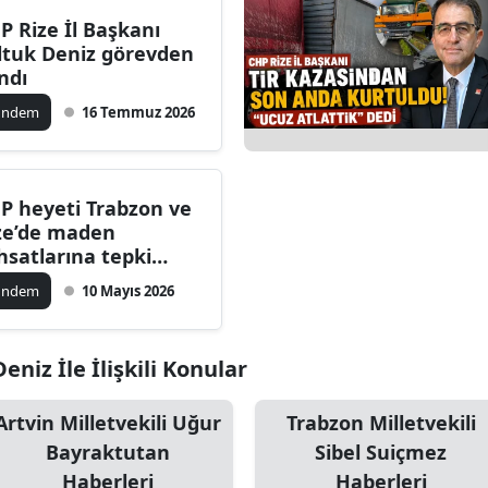
P Rize İl Başkanı
ltuk Deniz görevden
ındı
ündem
16 Temmuz 2026
P heyeti Trabzon ve
ze’de maden
hsatlarına tepki
sterdi
ündem
10 Mayıs 2026
eniz İle İlişkili Konular
Artvin Milletvekili Uğur
Trabzon Milletvekili
Bayraktutan
Sibel Suiçmez
Haberleri
Haberleri