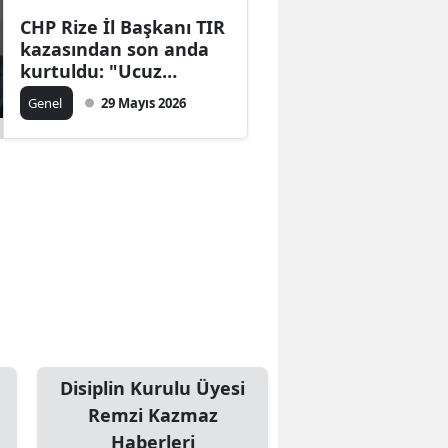
CHP Rize İl Başkanı TIR
kazasından son anda
kurtuldu: "Ucuz
atlattık" dedi
Genel
29 Mayıs 2026
Disiplin Kurulu Üyesi
Remzi Kazmaz
Haberleri