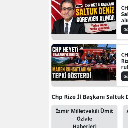
CH
Sa
al
G
CH
Ri
ru
gö
G
Chp Rize İl Başkanı Saltuk D
İzmir Milletvekili Ümit
Özlale
Haberleri