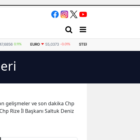
856
0.11%
EURO
55,0373
-0.01%
STERLIN
64,2507
0.08%
İSVIÇRE 
eri
 son gelişmeler ve son dakika Chp
 Chp Rize İl Başkanı Saltuk Deniz