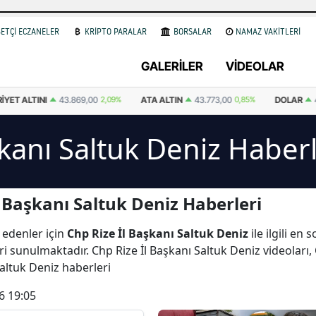
ETÇİ ECZANELER
KRİPTO PARALAR
BORSALAR
NAMAZ VAKİTLERİ
GALERİLER
VİDEOLAR
ALTINI
43.869,00
2,09%
ATA ALTIN
43.773,00
0,85%
DOLAR
47,6
kanı Saltuk Deniz Haberl
 Başkanı Saltuk Deniz Haberleri
 edenler için
Chp Rize İl Başkanı Saltuk Deniz
ile ilgili en
ri sunulmaktadır. Chp Rize İl Başkanı Saltuk Deniz videoları,
Saltuk Deniz haberleri
6 19:05