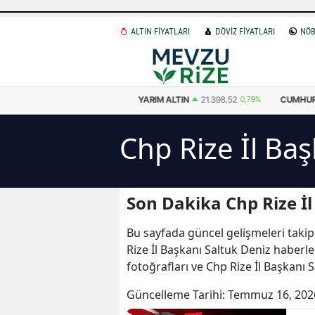
ALTIN FİYATLARI
DÖVİZ FİYATLARI
NÖB
 ALTIN
10.699,26
0,79%
YARIM ALTIN
21.398,52
0,79%
CUMHURIYET 
Chp Rize İl Baş
Son Dakika Chp Rize İl
Bu sayfada güncel gelişmeleri takip
Rize İl Başkanı Saltuk Deniz haberle
fotoğrafları ve Chp Rize İl Başkanı 
Güncelleme Tarihi:
Temmuz 16, 202