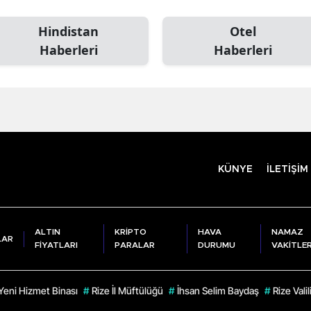
Hindistan
Otel
Haberleri
Haberleri
KÜNYE
İLETİŞİM
ALTIN
KRİPTO
HAVA
NAMAZ
LAR
FİYATLARI
PARALAR
DURUMU
VAKİTLER
Yeni Hizmet Binası
#
Rize İl Müftülüğü
#
İhsan Selim Baydaş
#
Rize Valil