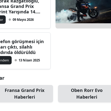
prak Razgatlıoğlu,
ansa Grand Prix
rint Yarışında 14.
rada Yer Aldı
or
09 Mayıs 2026
lefon görüşmesi için
arı çıktı, silahlı
ldırıda öldürüldü
ündem
13 Nisan 2025
ar
Fransa Grand Prix
Oben Rorr Evo
Haberleri
Haberleri