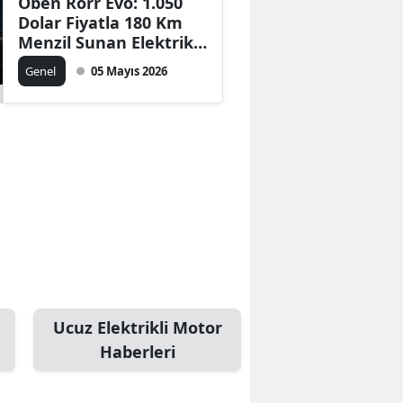
Oben Rorr Evo: 1.050
Dolar Fiyatla 180 Km
Menzil Sunan Elektrikli
Motosiklet Tanıtıldı!
Genel
05 Mayıs 2026
Ucuz Elektrikli Motor
Haberleri