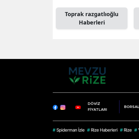
Toprak razgatlıoğlu
Haberleri
DÖVİZ
BORSA
FİYATLARI
#
Spiderman İzle
#
Rize Haberleri
#
Rize
#