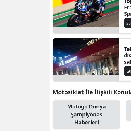
To
Fr
Sp
Sı
Sp
Te
dış
sa
G
Motosiklet İle İlişkili Konul
Motogp Dünya
Şampiyonas
Haberleri