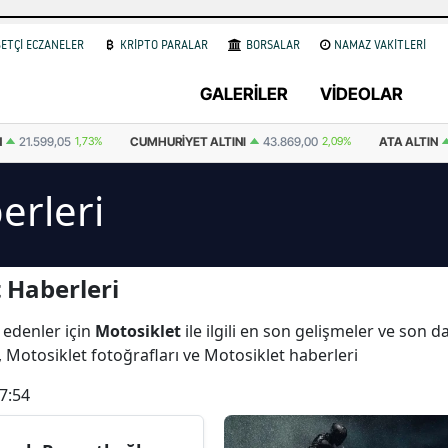
ETÇİ ECZANELER
KRİPTO PARALAR
BORSALAR
NAMAZ VAKİTLERİ
GALERİLER
VİDEOLAR
ET ALTINI
43.869,00
2,09%
ATA ALTIN
43.952,00
1,26%
DOLAR
4
erleri
 Haberleri
 edenler için
Motosiklet
ile ilgili en son gelişmeler ve son 
, Motosiklet fotoğrafları ve Motosiklet haberleri
7:54