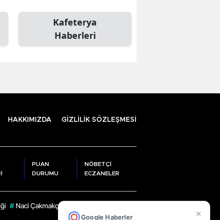
Kafeterya
Haberleri
HAKKIMIZDA
GİZLİLİK SÖZLEŞMESİ
PUAN
NÖBETÇİ
İ
DURUMU
ECZANELER
iği
#
Naci Çakmakçı
#
Ali Serkan Savaş
#
Ümit Hüseyin Sarı
#
Ahmet D
×
Google Haberler