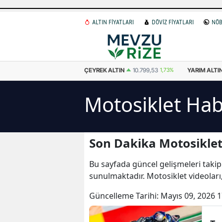
ALTIN FİYATLARI
DÖVİZ FİYATLARI
NÖB
YREK ALTIN
10.799,53
1,73%
YARIM ALTIN
21.599,05
1,73%
CUMHURIY
Motosiklet Hab
Son Dakika Motosiklet
Bu sayfada güncel gelişmeleri takip
sunulmaktadır. Motosiklet videoları
Güncelleme Tarihi:
Mayıs 09, 2026 1