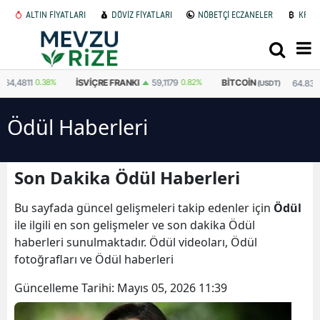
ALTIN FİYATLARI
DÖVİZ FİYATLARI
NÖBETÇİ ECZANELER
KRİP
İSVIÇRE FRANKI
59,1179
0.82%
BITCOIN
64.830,22
-0.259%
(USDT)
Ödül Haberleri
Son Dakika Ödül Haberleri
Bu sayfada güncel gelişmeleri takip edenler için
Ödül
ile ilgili en son gelişmeler ve son dakika Ödül
haberleri sunulmaktadır. Ödül videoları, Ödül
fotoğrafları ve Ödül haberleri
Güncelleme Tarihi:
Mayıs 05, 2026 11:39