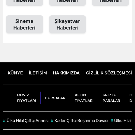
Haberleri
Haberleri
Haberleri
Sinema
Şikayetvar
Haberleri
Haberleri
KÜNYE
İLETİŞİM
HAKKIMIZDA
GİZLİLİK SÖZLEŞMESİ
DÖVİZ
ALTIN
KRİPTO
HA
BORSALAR
FİYATLARI
FİYATLARI
PARALAR
DU
#
Ülkü Hilal Çiftçi Annesi
#
Kader Çiftçi Boşanma Davası
#
Ülkü Hilal Ç