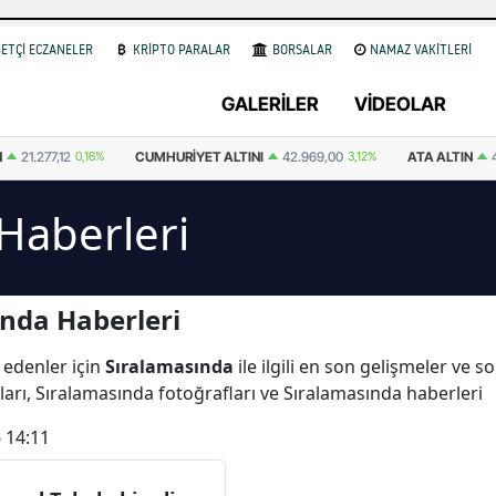
ETÇİ ECZANELER
KRİPTO PARALAR
BORSALAR
NAMAZ VAKİTLERİ
GALERİLER
VİDEOLAR
CUMHURIYET ALTINI
42.969,00
3,12%
ATA ALTIN
43.169,00
0,10%
D
Haberleri
nda Haberleri
 edenler için
Sıralamasında
ile ilgili en son gelişmeler ve 
arı, Sıralamasında fotoğrafları ve Sıralamasında haberleri
 14:11