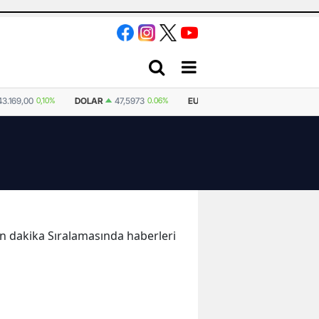
OLAR
47,5973
0.06%
EURO
55,0769
0.11%
STERLIN
64,1942
0.13%
son dakika Sıralamasında haberleri