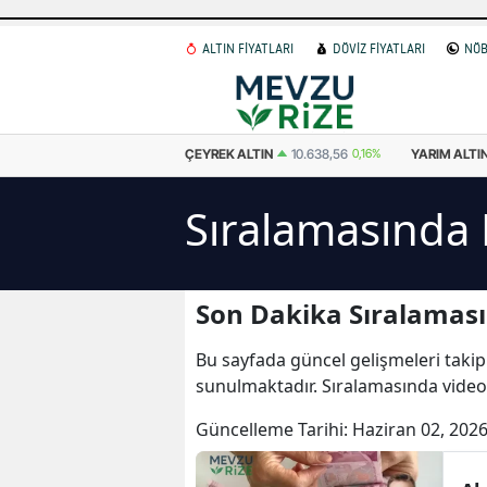
ALTIN FİYATLARI
DÖVİZ FİYATLARI
NÖB
0,16%
ÇEYREK ALTIN
10.638,56
0,16%
YARIM ALTIN
21.277,12
0,16%
Sıralamasında 
Son Dakika Sıralaması
Bu sayfada güncel gelişmeleri takip
sunulmaktadır. Sıralamasında videol
Güncelleme Tarihi:
Haziran 02, 2026