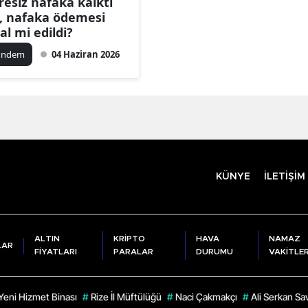
resiz nafaka kalktı
, nafaka ödemesi
tal mi edildi?
ündem
04 Haziran 2026
KÜNYE
İLETİŞİM
ALTIN
KRİPTO
HAVA
NAMAZ
LAR
FİYATLARI
PARALAR
DURUMU
VAKİTLER
Yeni Hizmet Binası
#
Rize İl Müftülüğü
#
Naci Çakmakçı
#
Ali Serkan Sa