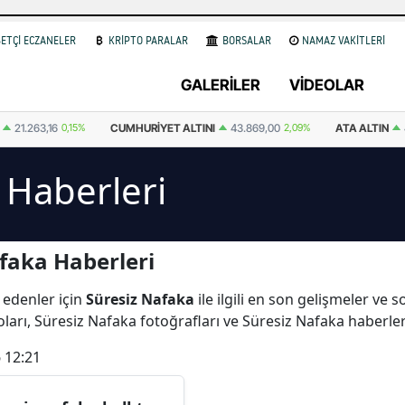
ETÇİ ECZANELER
KRİPTO PARALAR
BORSALAR
NAMAZ VAKİTLERİ
GALERİLER
VİDEOLAR
21.263,16
0,15%
CUMHURIYET ALTINI
43.869,00
2,09%
ATA ALTIN
4
 Haberleri
faka Haberleri
 edenler için
Süresiz Nafaka
ile ilgili en son gelişmeler ve
ları, Süresiz Nafaka fotoğrafları ve Süresiz Nafaka haberle
 12:21