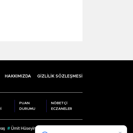
HAKKIMIZDA
GİZLİLİK SÖZLEŞMESİ
PUAN
NÖBETÇİ
İ
DURUMU
ECZANELER
vaş
#
Ümit Hüseyin Sarı
#
İhsan Selim Baydaş
#
Ahmet Dizdar
#
Rize Va
×