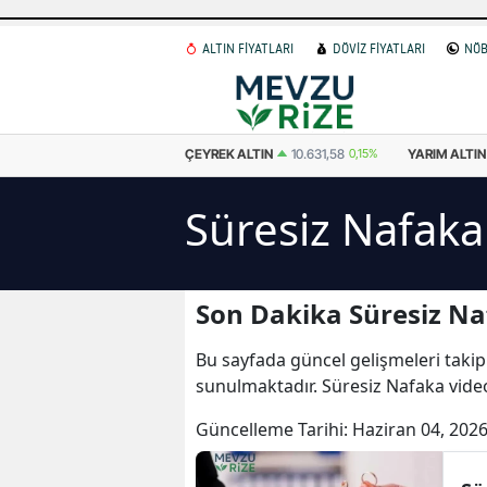
ALTIN FİYATLARI
DÖVİZ FİYATLARI
NÖB
 ALTIN
6.502,49
0,15%
ÇEYREK ALTIN
10.631,58
0,15%
YARIM ALTIN
Süresiz Nafaka
Son Dakika Süresiz Na
Bu sayfada güncel gelişmeleri takip
sunulmaktadır. Süresiz Nafaka video
Güncelleme Tarihi:
Haziran 04, 2026