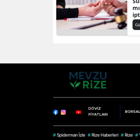
Sü
mı
ip
G
DÖVİZ
BORSA
FİYATLARI
#
Spiderman İzle
#
Rize Haberleri
#
Rize
#