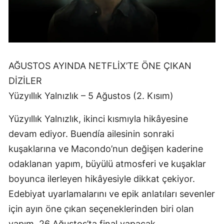
AĞUSTOS AYINDA NETFLİX’TE ÖNE ÇIKAN
DİZİLER
Yüzyıllık Yalnızlık – 5 Ağustos (2. Kısım)
Yüzyıllık Yalnızlık, ikinci kısmıyla hikâyesine
devam ediyor. Buendía ailesinin sonraki
kuşaklarına ve Macondo’nun değişen kaderine
odaklanan yapım, büyülü atmosferi ve kuşaklar
boyunca ilerleyen hikâyesiyle dikkat çekiyor.
Edebiyat uyarlamalarını ve epik anlatıları sevenler
için ayın öne çıkan seçeneklerinden biri olan
yapım, 26 Ağustos’ta final yapacak.