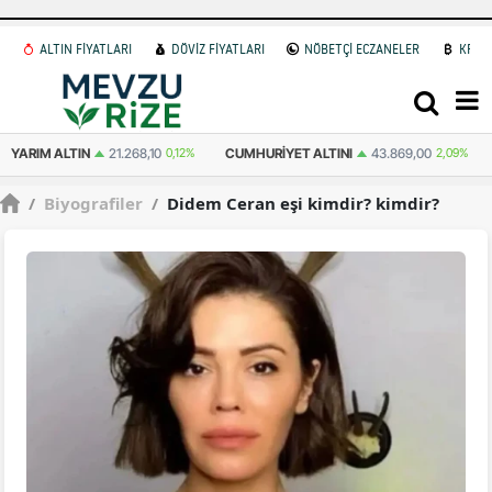
ALTIN FİYATLARI
DÖVİZ FİYATLARI
NÖBETÇİ ECZANELER
KRİP
9%
ATA ALTIN
43.445,00
0,74%
DOLAR
47,5960
0.06%
EURO
54
/
Biyografiler
/
Didem Ceran eşi kimdir? kimdir?