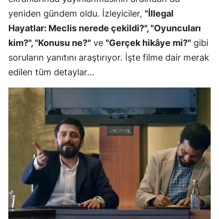
yeniden gündem oldu. İzleyiciler,
"İllegal
Hayatlar: Meclis nerede çekildi?", "Oyuncuları
kim?", "Konusu ne?"
ve
"Gerçek hikâye mi?"
gibi
soruların yanıtını araştırıyor. İşte filme dair merak
edilen tüm detaylar…