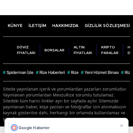
KÜNYE
İLETİŞİM
HAKKIMIZDA
GİZLİLİK SÖZLEŞMESİ
DÖVİZ
ALTIN
KRİPTO
HA
BORSALAR
FİYATLARI
FİYATLARI
PARALAR
DU
#
Spiderman İzle
#
Rize Haberleri
#
Rize
#
Yeni Hizmet Binası
#
Rize
Sitede yayınlanan içerik ve yorumlardan yazarları sorumludur.
Yayınlanan yorumlardan MevzuRize sorumlu tutulamaz.
Sitedeki tüm harici linkler ayrı bir sayfada açılır. Sitemizde
yayınlanan haber, köşe yazıları ve fotoğraflar izin alınmaksızın
kaynak gösterilse dahi, herhangi bir ortamda kullanılamaz ve
yayınlanamaz
×
Google Haberler
RSS
Copyright © 2026 . Her hakkı saklıdır.