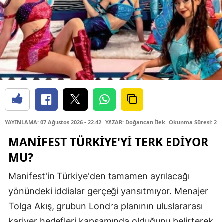
YAYINLAMA: 07 Ağustos 2026 - 22.42
YAZAR: Doğancan İlek
Okunma Süresi: 2 
MANIFEST TÜRKIYE'YI TERK EDIYOR
MU?
Manifest'in Türkiye'den tamamen ayrılacağı
yönündeki iddialar gerçeği yansıtmıyor. Menajer
Tolga Akış, grubun Londra planının uluslararası
kariyer hedefleri kapsamında olduğunu belirterek