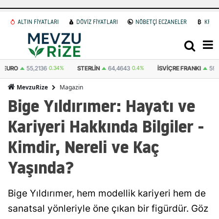
ALTIN FİYATLARI
DÖVİZ FİYATLARI
NÖBETÇİ ECZANELER
KRİP
STERLIN
64,4643
0.4%
İSVIÇRE FRANKI
59,0831
0.82%
BITCOIN
(U
Magazin
MevzuRize
Bige Yıldırımer: Hayatı ve
Kariyeri Hakkında Bilgiler -
Kimdir, Nereli ve Kaç
Yaşında?
Bige Yıldırımer, hem modellik kariyeri hem de
sanatsal yönleriyle öne çıkan bir figürdür. Göz