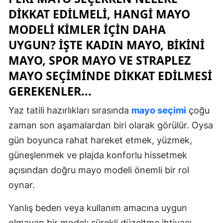
DIKKAT EDILMELI, HANGI MAYO
MODELI KIMLER IÇIN DAHA
UYGUN? İŞTE KADIN MAYO, BIKINI
MAYO, SPOR MAYO VE STRAPLEZ
MAYO SEÇIMINDE DIKKAT EDILMESI
GEREKENLER...
Yaz tatili hazırlıkları sırasında
mayo seçimi
çoğu
zaman son aşamalardan biri olarak görülür. Oysa
gün boyunca rahat hareket etmek, yüzmek,
güneşlenmek ve plajda konforlu hissetmek
açısından doğru mayo modeli önemli bir rol
oynar.
Yanlış beden veya kullanım amacına uygun
olmayan bir model; sürekli düzeltme ihtiyacı,