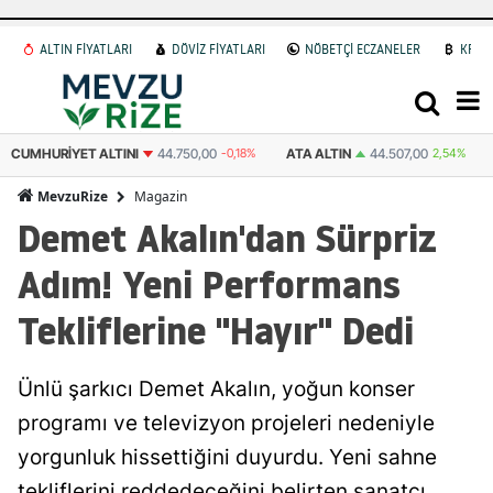
ALTIN FİYATLARI
DÖVİZ FİYATLARI
NÖBETÇİ ECZANELER
KRİP
CUMHURIYET ALTINI
44.750,00
-0,18%
ATA ALTIN
44.507,00
2,54%
Magazin
MevzuRize
Demet Akalın'dan Sürpriz
Adım! Yeni Performans
Tekliflerine "Hayır" Dedi
Ünlü şarkıcı Demet Akalın, yoğun konser
programı ve televizyon projeleri nedeniyle
yorgunluk hissettiğini duyurdu. Yeni sahne
tekliflerini reddedeceğini belirten sanatçı,