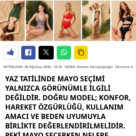
YAYINLAMA: 08 Ağustos 2026 - 16.34
YAZAR: Rasime Hacıeyüpoğlu
Okunma Süre
YAZ TATILINDE MAYO SEÇIMI
YALNIZCA GÖRÜNÜMLE ILGILI
DEĞILDIR. DOĞRU MODEL; KONFOR,
HAREKET ÖZGÜRLÜĞÜ, KULLANIM
AMACI VE BEDEN UYUMUYLA
BIRLIKTE DEĞERLENDIRILMELIDIR.
PEKI MAYO SEÇERKEN NELERE