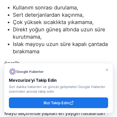
Kullanım sonrası durulama,
Sert deterjanlardan kaçınma,
Çok yüksek sıcaklıkta yıkamama,
Direkt yoğun güneş altında uzun süre
kurutmama,
Islak mayoyu uzun süre kapalı çantada
bırakmama
önerilir.
×
Google Haberler
Her ürünün etiketindeki yıkama talimatları esas
Mevzurize'yi Takip Edin
alınmalıdır.
Son dakika haberleri ve güncel gelişmeleri Google Haberler
üzerinden anında takip edin.
MAYO ALIRKEN EN SIK YAPILAN
HATALAR
Bizi Takip Edin
Mayo seçiminde yapılan en yaygın hatalardan