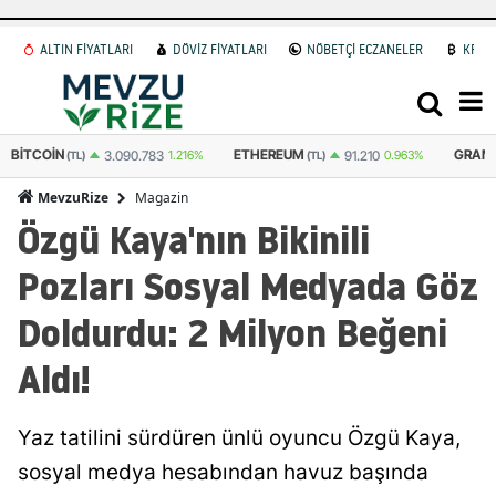
ALTIN FİYATLARI
DÖVİZ FİYATLARI
NÖBETÇİ ECZANELER
KRİP
BITCOIN
ETHEREUM
GRAM 
3.090.783
1.216%
91.210
0.963%
(TL)
(TL)
Magazin
MevzuRize
Özgü Kaya'nın Bikinili
Pozları Sosyal Medyada Göz
Doldurdu: 2 Milyon Beğeni
Aldı!
Yaz tatilini sürdüren ünlü oyuncu Özgü Kaya,
sosyal medya hesabından havuz başında