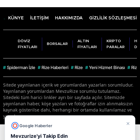
KÜNYE
İLETİŞİM
HAKKIMIZDA
GİZLİLİK SÖZLEŞMESİ
DÖVİZ
ALTIN
KRİPTO
HA
BORSALAR
FİYATLARI
FİYATLARI
PARALAR
DU
#
Spiderman İzle
#
Rize Haberleri
#
Rize
#
Yeni Hizmet Binası
#
Rize
Sitede yayınlanan içerik ve yorumlardan yazarları sorumludur.
Yayınlanan yorumlardan MevzuRize sorumlu tutulamaz.
Sitedeki tüm harici linkler ayrı bir sayfada açılır. Sitemizde
yayınlanan haber, köşe yazıları ve fotoğraflar izin alınmaksızın
kaynak gösterilse dahi, herhangi bir ortamda kullanılamaz ve
yayınlanamaz
×
Google Haberler
RSS
Copyright © 2026 . Her hakkı saklıdır.
Mevzurize'yi Takip Edin