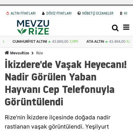
ALTIN FİYATLARI
DÖVİZ FİYATLARI
NÖBETÇİ ECZANELER
KRİP
ATA ALTIN
43.494,00
0,21%
DOLAR
47,6931
0.04%
EURO
55,1212
Rize
MevzuRize
İkizdere'de Vaşak Heyecanı!
Nadir Görülen Yaban
Hayvanı Cep Telefonuyla
Görüntülendi
Rize'nin İkizdere ilçesinde doğada nadir
rastlanan vaşak görüntülendi. Yeşilyurt