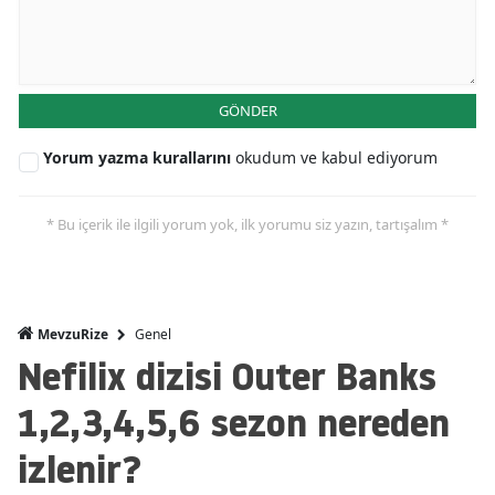
GÖNDER
Yorum yazma kurallarını
okudum ve kabul ediyorum
* Bu içerik ile ilgili yorum yok, ilk yorumu siz yazın, tartışalım *
Genel
MevzuRize
Nefilix dizisi Outer Banks
1,2,3,4,5,6 sezon nereden
izlenir?