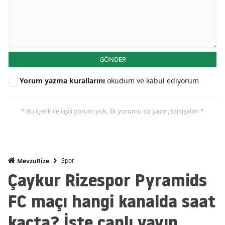
GÖNDER
Yorum yazma kurallarını
okudum ve kabul ediyorum
* Bu içerik ile ilgili yorum yok, ilk yorumu siz yazın, tartışalım *
Spor
MevzuRize
Çaykur Rizespor Pyramids
FC maçı hangi kanalda saat
kaçta? İşte canlı yayın