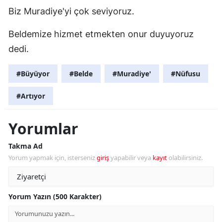
Biz Muradiye'yi çok seviyoruz.
Beldemize hizmet etmekten onur duyuyoruz
dedi.
#Büyüyor
#Belde
#Muradiye'
#Nüfusu
#Artıyor
Yorumlar
Takma Ad
Yorum yapmak için, isterseniz
giriş
yapabilir veya
kayıt
olabilirsiniz.
Yorum Yazın (500 Karakter)