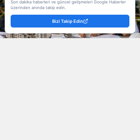
Son dakika haberleri ve güncel gelişmeleri Google Haberler
üzerinden anında takip edin.
Bizi Takip Edin
YAYINLAMA: 09 Ağustos 2026 - 01.54
YAZAR: Mevzu Rize
Okunma Süresi: 6 dk
Kamu kurumlarında çalışmak isteyen adaylar için
iki belediyeden yeni personel alım ilanı geldi.
Bartın Belediye Başkanlığı 4 memur, Rize
Belediye Başkanlığı ise 1 sözleşmeli mühendis
alımı gerçekleştirecek. İlanlarda adayların eğitim
durumu, KPSS puanı, sürücü belgesi ve diğer