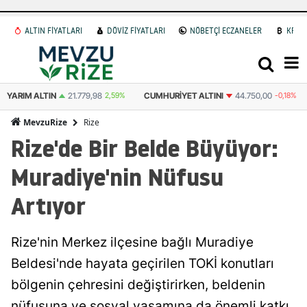
ALTIN FİYATLARI
DÖVİZ FİYATLARI
NÖBETÇİ ECZANELER
KRİP
21.779,98
2,59%
CUMHURIYET ALTINI
44.750,00
-0,18%
ATA ALTIN
4
Rize
MevzuRize
Rize'de Bir Belde Büyüyor:
Muradiye'nin Nüfusu
Artıyor
Rize'nin Merkez ilçesine bağlı Muradiye
Beldesi'nde hayata geçirilen TOKİ konutları
bölgenin çehresini değiştirirken, beldenin
nüfusuna ve sosyal yaşamına da önemli katkı