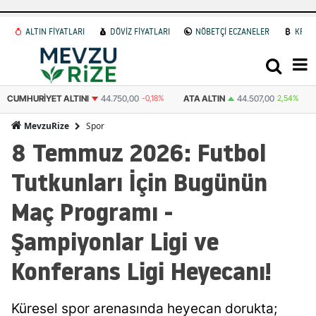
ALTIN FİYATLARI
DÖVİZ FİYATLARI
NÖBETÇİ ECZANELER
KRİP
CUMHURIYET ALTINI
44.750,00
-0,18%
ATA ALTIN
44.507,00
2,54%
Spor
MevzuRize
8 Temmuz 2026: Futbol
Tutkunları İçin Bugünün
Maç Programı -
Şampiyonlar Ligi ve
Konferans Ligi Heyecanı!
Küresel spor arenasında heyecan dorukta;