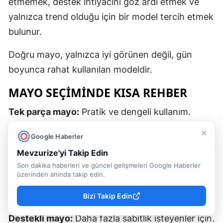
etmemek, destek ihtiyacını göz ardı etmek ve
yalnızca trend olduğu için bir model tercih etmek
bulunur.
Doğru mayo, yalnızca iyi görünen değil, gün
boyunca rahat kullanılan modeldir.
MAYO SEÇIMINDE KISA REHBER
Tek parça mayo:
Pratik ve dengeli kullanım.
×
Bikini mayo:
Kombin özgürlüğü ve hafiflik.
Google Haberler
Mevzurize'yi Takip Edin
Spor mayo:
Yüzme ve aktif hareket için.
Son dakika haberleri ve güncel gelişmeleri Google Haberler
üzerinden anında takip edin.
Straplez mayo:
Güneşlenme ve minimal
görünüm için.
Bizi Takip Edin
Destekli mayo:
Daha fazla sabitlik isteyenler için.