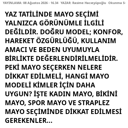
YAYINLAMA: 08 Ağustos 2026 - 16.34
YAZAR: Rasime Hacıeyüpoğlu
Okunma Süre
YAZ TATILINDE MAYO SEÇIMI
YALNIZCA GÖRÜNÜMLE ILGILI
DEĞILDIR. DOĞRU MODEL; KONFOR,
HAREKET ÖZGÜRLÜĞÜ, KULLANIM
AMACI VE BEDEN UYUMUYLA
BIRLIKTE DEĞERLENDIRILMELIDIR.
PEKI MAYO SEÇERKEN NELERE
DIKKAT EDILMELI, HANGI MAYO
MODELI KIMLER IÇIN DAHA
UYGUN? İŞTE KADIN MAYO, BIKINI
MAYO, SPOR MAYO VE STRAPLEZ
MAYO SEÇIMINDE DIKKAT EDILMESI
GEREKENLER...