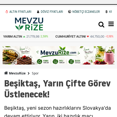
ALTIN FİYATLARI
DÖVİZ FİYATLARI
NÖBETÇİ ECZANELER
KRİP
YARIM ALTIN
21.779,98
2,59%
CUMHURIYET ALTINI
44.750,00
-0,18%
Spor
MevzuRize
Beşiktaş, Yarın Çifte Görev
Üstlenecek!
Beşiktaş, yeni sezon hazırlıklarını Slovakya'da
devam ettiriyor. Yarın, iki hazırlık maçı