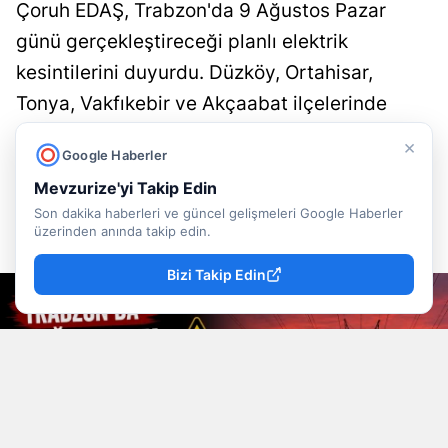
Çoruh EDAŞ, Trabzon'da 9 Ağustos Pazar
günü gerçekleştireceği planlı elektrik
kesintilerini duyurdu. Düzköy, Ortahisar,
Tonya, Vakfıkebir ve Akçaabat ilçelerinde
yatırım ve bakım çalışmaları nedeniyle
×
Google Haberler
saatlerce enerji kesintisi yaşanacak.
Mevzurize'yi Takip Edin
Son dakika haberleri ve güncel gelişmeleri Google Haberler
Rasime Hacıeyüpoğlu
Trabzon
Yayınlanma
üzerinden anında takip edin.
09 Ağustos 2026 - 10:44
Muhabir
Haberleri
Bizi Takip Edin