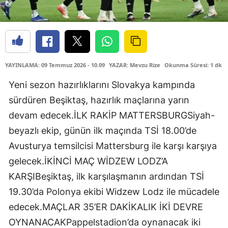
YAYINLAMA: 09 Temmuz 2026 - 10.09
YAZAR: Mevzu Rize
Okunma Süresi: 1 dk
Yeni sezon hazırlıklarını Slovakya kampında
sürdüren Beşiktaş, hazırlık maçlarına yarın
devam edecek.İLK RAKİP MATTERSBURGSiyah-
beyazlı ekip, günün ilk maçında TSİ 18.00’de
Avusturya temsilcisi Mattersburg ile karşı karşıya
gelecek.İKİNCİ MAÇ WİDZEW LODZ’A
KARŞIBeşiktaş, ilk karşılaşmanın ardından TSİ
19.30’da Polonya ekibi Widzew Lodz ile mücadele
edecek.MAÇLAR 35’ER DAKİKALIK İKİ DEVRE
OYNANACAKPappelstadion’da oynanacak iki