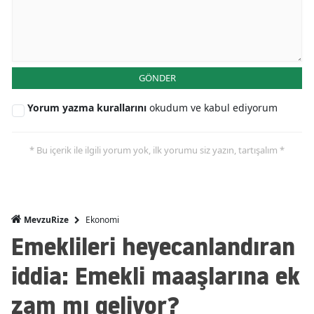
GÖNDER
Yorum yazma kurallarını
okudum ve kabul ediyorum
* Bu içerik ile ilgili yorum yok, ilk yorumu siz yazın, tartışalım *
Ekonomi
MevzuRize
Emeklileri heyecanlandıran
iddia: Emekli maaşlarına ek
zam mı geliyor?