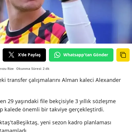
X'de Paylaş
Whatsapp'tan Gönder
vzu Rize
Okunma Süresi: 2 dk
ki transfer çalışmalarını Alman kaleci Alexander
n 29 yaşındaki file bekçisiyle 3 yıllık sözleşme
p kalede önemli bir takviye gerçekleştirdi.
taş'taBeşiktaş, yeni sezon kadro planlaması
 tamamladı.