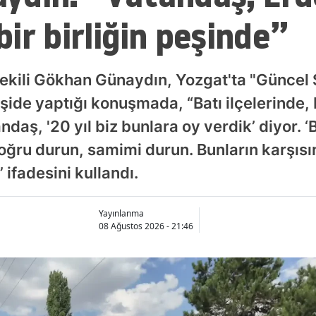
ir birliğin peşinde”
ekili Gökhan Günaydın, Yozgat'ta "Güncel 
şide yaptığı konuşmada, “Batı ilçelerinde,
daş, '20 yıl biz bunlara oy verdik’ diyor. ‘Bi
‘Doğru durun, samimi durun. Bunların karşıs
 ifadesini kullandı.
Yayınlanma
08 Ağustos 2026 - 21:46