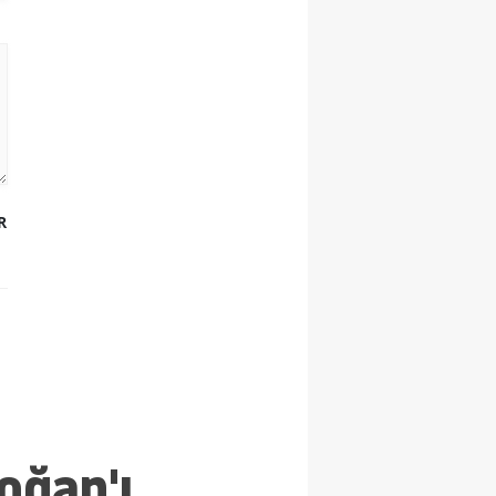
R
oğan'ı