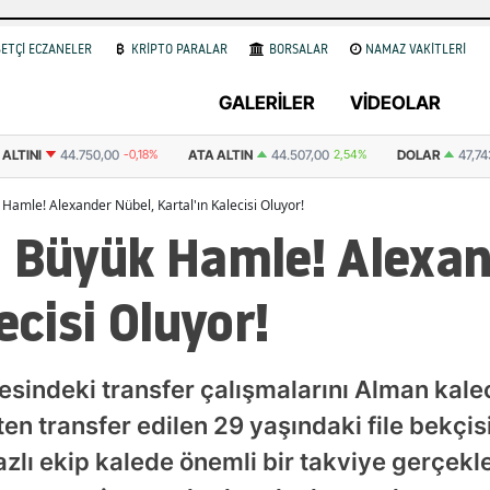
ETÇİ ECZANELER
KRİPTO PARALAR
BORSALAR
NAMAZ VAKİTLERİ
GALERİLER
VİDEOLAR
ALTINI
44.750,00
-0,18%
ATA ALTIN
44.507,00
2,54%
DOLAR
47,7
Hamle! Alexander Nübel, Kartal'ın Kalecisi Oluyor!
n Büyük Hamle! Alexan
ecisi Oluyor!
esindeki transfer çalışmalarını Alman kale
n transfer edilen 29 yaşındaki file bekçisi
zlı ekip kalede önemli bir takviye gerçekl