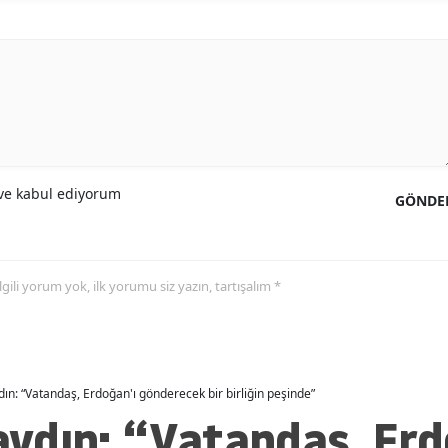
e kabul ediyorum
GÖNDE
 ilgili yorum yok, ilk yorumu siz yazın, tartışalım *
n: “Vatandaş, Erdoğan'ı gönderecek bir birliğin peşinde”
ydın: “Vatandaş, Erd