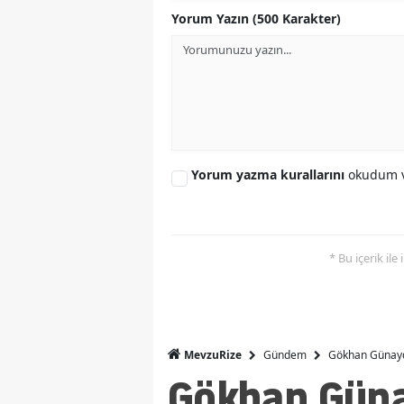
Yorum Yazın (500 Karakter)
Yorum yazma kurallarını
okudum v
* Bu içerik ile
Gündem
Gökhan Günaydı
MevzuRize
Gökhan Güna