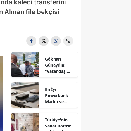
da kaleci transferini
 Alman file bekçisi
Gökhan
Günaydın:
“Vatandaş,
Erdoğan'ı
gönderecek
En İyi
bir birliğin
Powerbank
peşinde”
Marka ve
Modelleri
(2026
Türkiye'nin
Önerileri)
Sanat Rotası: