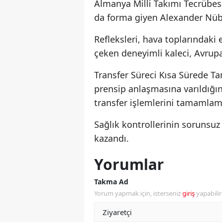
Almanya Milli Takımı Tecrübesi
da forma giyen Alexander Nübel
Refleksleri, hava toplarındaki 
çeken deneyimli kaleci, Avrupa
Transfer Süreci Kısa Sürede T
prensip anlaşmasına varıldığın
transfer işlemlerini tamamlama
Sağlık kontrollerinin sorunsu
kazandı.
Yorumlar
Takma Ad
Yorum yapmak için, isterseniz
giriş
yapabili