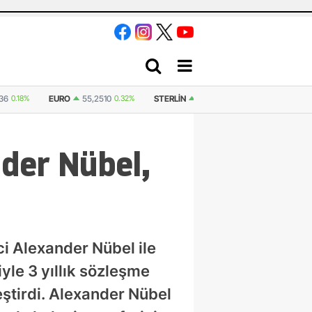
436
0.18%
EURO
55,2510
0.32%
STERLIN
64,4811
0.38%
İSVIÇRE FR
der Nübel,
ci Alexander Nübel ile
yle 3 yıllık sözleşme
eştirdi. Alexander Nübel