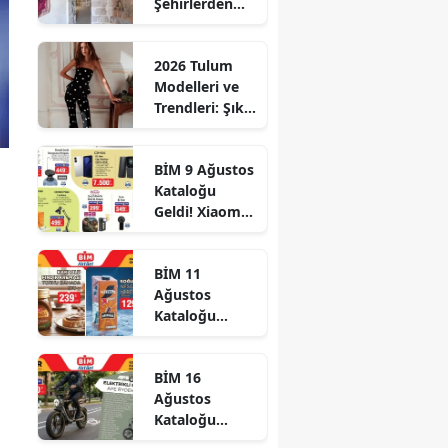
Şehirlerden
Sahillere
Uzanan
2026 Tulum
Sergiler
Modelleri ve
Trendleri: Şık
Kombin
Önerileri
BİM 9 Ağustos
Kataloğu
Geldi! Xiaomi
Telefon, 55 İnç
TV ve
BİM 11
Elektrikli
Ağustos
Bisiklet
Kataloğu
Geliyor
Geldi! Yağdan
Pirince,
BİM 16
Yoğurttan
Ağustos
Çikolataya Salı
Kataloğu
İndirimleri
Geldi! Xiaomi