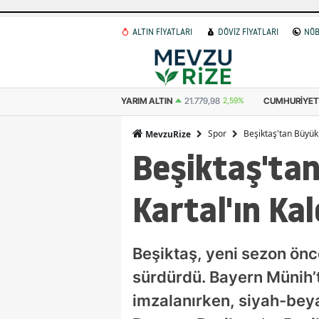
ALTIN FİYATLARI
DÖVİZ FİYATLARI
NÖB
 ALTIN
10.889,99
2,59%
YARIM ALTIN
21.779,98
2,59%
CUMHURIYET 
Spor
Beşiktaş'tan Büyük 
MevzuRize
Beşiktaş'ta
Kartal'ın Kal
Beşiktaş, yeni sezon önc
sürdürdü. Bayern Münih’te
imzalanırken, siyah-beya