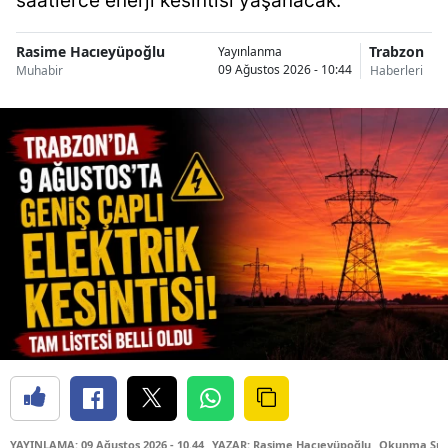
saatlerce enerji kesintisi yaşanacak.
Rasime Hacıeyüpoğlu
Trabzon
Yayınlanma
09 Ağustos 2026 - 10:44
Muhabir
Haberleri
YAYINLAMA: 09 Ağustos 2026 - 10.44
YAZAR: Rasime Hacıeyüpoğlu
Okunma Süre