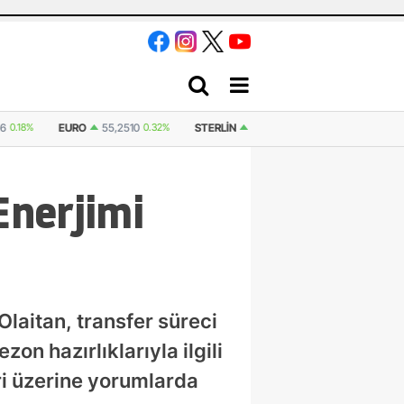
36
0.18%
EURO
55,2510
0.32%
STERLIN
64,4811
0.38%
İSVIÇRE FRA
Enerjimi
laitan, transfer süreci
on hazırlıklarıyla ilgili
eri üzerine yorumlarda