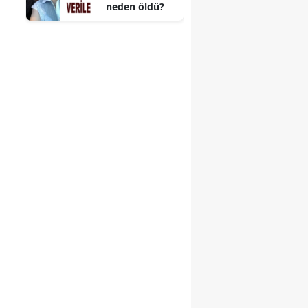
neden öldü?