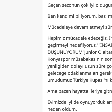
Geçen sezonun çok iyi olduğ
Ben kendimi biliyorum, bazı m
Mücadeleye devam etmeyi sü
Hepimiz mücadele edeceğiz. İnş
geçirmeyi hedefliyoruz.""İN
DÜŞÜNÜYORUM"Junior Olaitan, 
Konyaspor müsabakasının son
yenilgiden dolayı uzun süre ç
geleceğe odaklanmaları gerekt
umudumuz Türkiye Kupası'nı 
Ama bazen hayatta ileriye gitm
Evimizde iyi de oynuyorduk am
neden oldum.