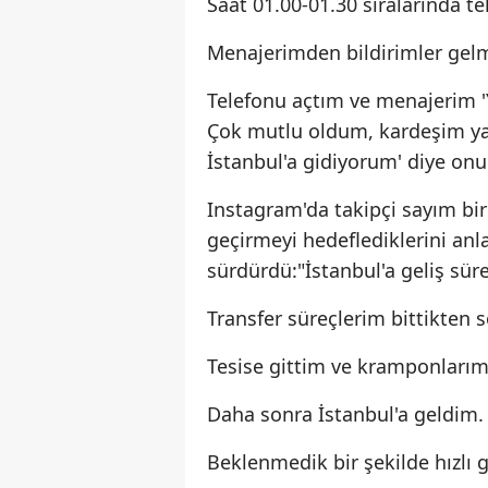
Saat 01.00-01.30 sıralarında t
Menajerimden bildirimler gelm
Telefonu açtım ve menajerim 'Y
Çok mutlu oldum, kardeşim ya
İstanbul'a gidiyorum' diye on
Instagram'da takipçi sayım bir a
geçirmeyi hedeflediklerini anl
sürdürdü:"İstanbul'a geliş sür
Transfer süreçlerim bittikten
Tesise gittim ve kramponlarım
Daha sonra İstanbul'a geldim.
Beklenmedik bir şekilde hızlı 