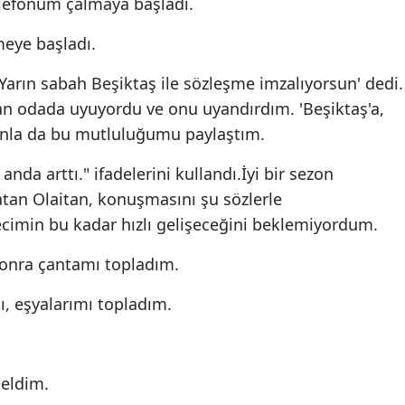
elefonum çalmaya başladı.
eye başladı.
arın sabah Beşiktaş ile sözleşme imzalıyorsun' dedi.
n odada uyuyordu ve onu uyandırdım. 'Beşiktaş'a,
unla da bu mutluluğumu paylaştım.
nda arttı." ifadelerini kullandı.İyi bir sezon
atan Olaitan, konuşmasını şu sözlerle
ecimin bu kadar hızlı gelişeceğini beklemiyordum.
 sonra çantamı topladım.
ı, eşyalarımı topladım.
geldim.