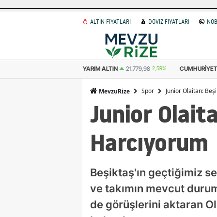
ALTIN FİYATLARI
DÖVİZ FİYATLARI
NÖB
 ALTIN
10.889,99
2,59%
YARIM ALTIN
21.779,98
2,59%
CUMHURIYET 
Spor
Junior Olaitan: Be
MevzuRize
Junior Olait
Harcıyorum
Beşiktaş'ın geçtiğimiz s
ve takımın mevcut durumu 
de görüşlerini aktaran Ol