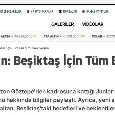
ETÇİ ECZANELER
KRİPTO PARALAR
BORSALAR
NAMAZ VAKİTLERİ
GALERİLER
VİDEOLAR
ALTINI
44.829,00
2,19%
ATA ALTIN
44.531,00
2,59%
DOLAR
47,74
şiktaş İçin Tüm Enerjimi Harcıyorum
an: Beşiktaş İçin Tüm 
ezon Göztepe'den kadrosuna kattığı Junior O
hakkında bilgiler paylaştı. Ayrıca, yeni sez
aitan, Beşiktaş'taki hedefleri ve beklentil