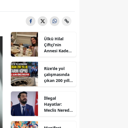
Ülkü Hilal
Çiftçi’nin
Annesi Kader
Çiftçi Eşine
Neden Dava
Rize’de yol
Açtı? Aile
çalışmasında
Krizinde Yeni
çıkan 200 yıllık
Gelişme
tarihi köprü
müze alana
İllegal
dönüştürülüy
Hayatlar:
or
Meclis Nerede
Çekildi? Ne
Zaman
Manifest