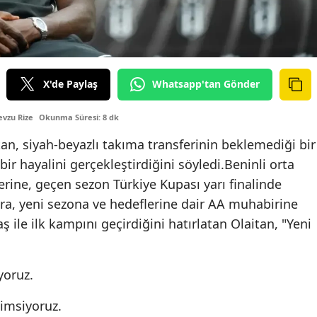
X'de Paylaş
Whatsapp'tan Gönder
vzu Rize
Okunma Süresi: 8 dk
tan, siyah-beyazlı takıma transferinin beklemediği bir
ir hayalini gerçekleştirdiğini söyledi.Beninli orta
rine, geçen sezon Türkiye Kupası yarı finalinde
a, yeni sezona ve hedeflerine dair AA muhabirine
ile ilk kampını geçirdiğini hatırlatan Olaitan, "Yeni
yoruz.
imsiyoruz.