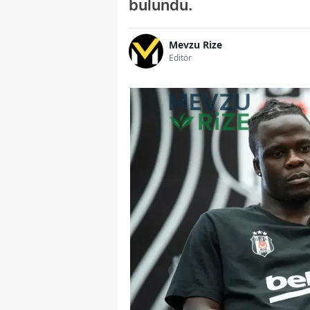
bulundu.
Mevzu Rize
Editör