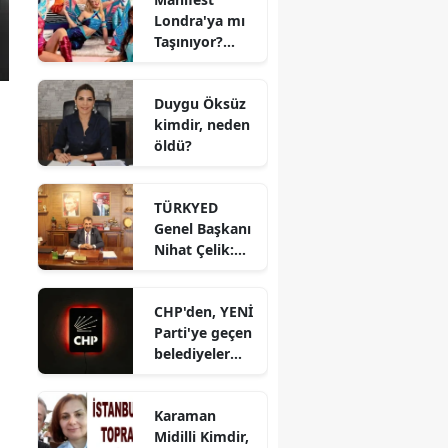
Çekildi?
Londra'ya mı
Oyuncuları
Taşınıyor?
Kim, Konusu
Manifest
Ne?
Türkiye'yi Terk
Duygu Öksüz
Etti mi?
kimdir, neden
Menajer Tolga
öldü?
Akış'tan
Açıklama
TÜRKYED
Genel Başkanı
Nihat Çelik:
“Gençliğine
Sahip
CHP'den, YENİ
Çıkmayan
Parti'ye geçen
Milletler
belediyeler
Geleceğini
belli oldu:
İnşa Edemez”
Hedef 300
Karaman
belediye
Midilli Kimdir,