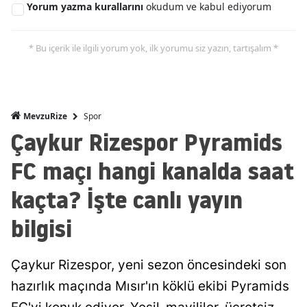
Yorum yazma kurallarını
okudum ve kabul ediyorum
* Bu içerik ile ilgili yorum yok, ilk yorumu siz yazın, tartışalım *
Spor
MevzuRize
Çaykur Rizespor Pyramids
FC maçı hangi kanalda saat
kaçta? İşte canlı yayın
bilgisi
Çaykur Rizespor, yeni sezon öncesindeki son
hazırlık maçında Mısır'ın köklü ekibi Pyramids