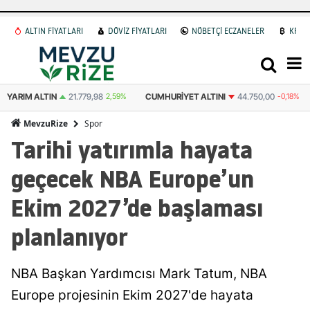
ALTIN FİYATLARI
DÖVİZ FİYATLARI
NÖBETÇİ ECZANELER
KRİP
YARIM ALTIN
21.779,98
2,59%
CUMHURIYET ALTINI
44.750,00
-0,18%
Spor
MevzuRize
Tarihi yatırımla hayata
geçecek NBA Europe’un
Ekim 2027’de başlaması
planlanıyor
NBA Başkan Yardımcısı Mark Tatum, NBA
Europe projesinin Ekim 2027'de hayata