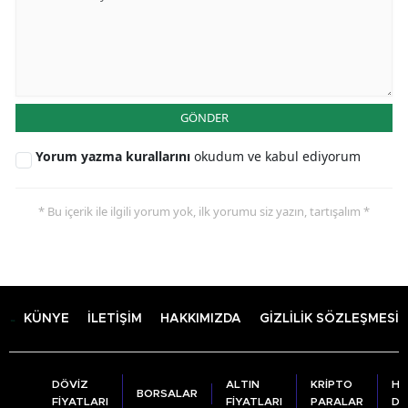
GÖNDER
Yorum yazma kurallarını
okudum ve kabul ediyorum
* Bu içerik ile ilgili yorum yok, ilk yorumu siz yazın, tartışalım *
KÜNYE
İLETİŞİM
HAKKIMIZDA
GİZLİLİK SÖZLEŞMESİ
DÖVİZ
ALTIN
KRİPTO
HA
BORSALAR
FİYATLARI
FİYATLARI
PARALAR
DU