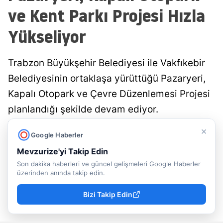
ve Kent Parkı Projesi Hızla
Yükseliyor
Trabzon Büyükşehir Belediyesi ile Vakfıkebir
Belediyesinin ortaklaşa yürüttüğü Pazaryeri,
Kapalı Otopark ve Çevre Düzenlemesi Projesi
planlandığı şekilde devam ediyor.
Tamamlandığında modern pazar alanı, kapalı
×
Google Haberler
otopark, ticari alanlar ve sosyal yaşam
Mevzurize'yi Takip Edin
alanlarıyla ilçe yeni bir cazibe merkezine
Son dakika haberleri ve güncel gelişmeleri Google Haberler
kavuşacak.
üzerinden anında takip edin.
Bizi Takip Edin
Rasime Hacıeyüpoğlu
Trabzon
Yayınlanma
07 Ağustos 2026 - 09:54
Muhabir
Haberleri