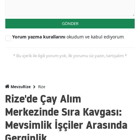
GÖNDER
Yorum yazma kurallarını
okudum ve kabul ediyorum
* Bu içerik ile ilgili yorum yok, ilk yorumu siz yazın, tartışalım *
Rize
MevzuRize
Rize'de Çay Alım
Merkezinde Sıra Kavgası:
Mevsimlik İşçiler Arasında
Gerginlik