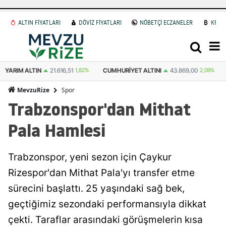
ALTIN FİYATLARI
DÖVİZ FİYATLARI
NÖBETÇİ ECZANELER
KRİP
YARIM ALTIN
21.616,51
1,82%
CUMHURIYET ALTINI
43.869,00
2,09%
Spor
MevzuRize
Trabzonspor'dan Mithat
Pala Hamlesi
Trabzonspor, yeni sezon için Çaykur
Rizespor'dan Mithat Pala'yı transfer etme
sürecini başlattı. 25 yaşındaki sağ bek,
geçtiğimiz sezondaki performansıyla dikkat
çekti. Taraflar arasındaki görüşmelerin kısa