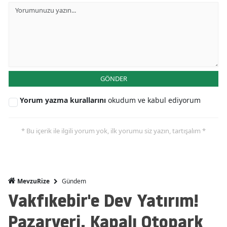
GÖNDER
Yorum yazma kurallarını
okudum ve kabul ediyorum
* Bu içerik ile ilgili yorum yok, ilk yorumu siz yazın, tartışalım *
Gündem
MevzuRize
Vakfıkebir'e Dev Yatırım!
Pazaryeri, Kapalı Otopark