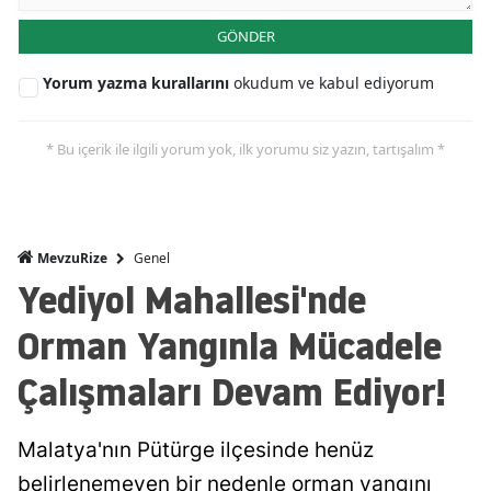
GÖNDER
Yorum yazma kurallarını
okudum ve kabul ediyorum
* Bu içerik ile ilgili yorum yok, ilk yorumu siz yazın, tartışalım *
Genel
MevzuRize
Yediyol Mahallesi'nde
Orman Yangınla Mücadele
Çalışmaları Devam Ediyor!
Malatya'nın Pütürge ilçesinde henüz
belirlenemeyen bir nedenle orman yangını