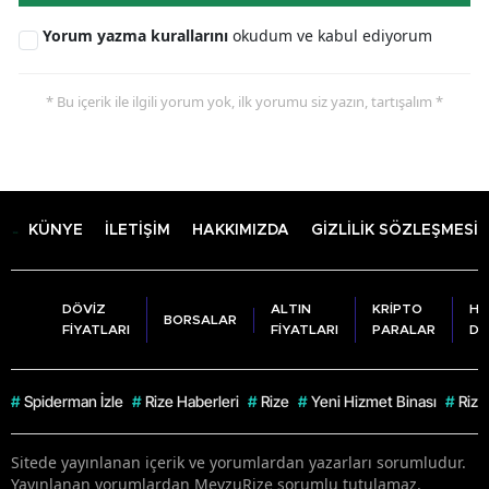
Yorum yazma kurallarını
okudum ve kabul ediyorum
* Bu içerik ile ilgili yorum yok, ilk yorumu siz yazın, tartışalım *
KÜNYE
İLETİŞİM
HAKKIMIZDA
GİZLİLİK SÖZLEŞMESİ
DÖVİZ
ALTIN
KRİPTO
HA
BORSALAR
FİYATLARI
FİYATLARI
PARALAR
DU
#
Spiderman İzle
#
Rize Haberleri
#
Rize
#
Yeni Hizmet Binası
#
Rize
Sitede yayınlanan içerik ve yorumlardan yazarları sorumludur.
Yayınlanan yorumlardan MevzuRize sorumlu tutulamaz.