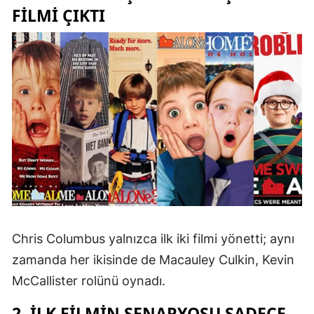
FILMI ÇIKTI
Chris Columbus yalnızca ilk iki filmi yönetti; aynı
zamanda her ikisinde de Macauley Culkin, Kevin
McCallister rolünü oynadı.
2. İLK FILMIN SENARYOSU SADECE