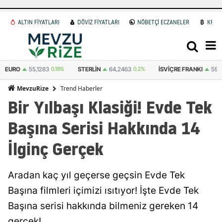
ALTIN FİYATLARI
DÖVİZ FİYATLARI
NÖBETÇİ ECZANELER
KRİP
STERLIN
64,2463
0.2%
İSVIÇRE FRANKI
59,0319
0.12%
BITCOIN
(US
Trend Haberler
MevzuRize
Bir Yılbaşı Klasiği! Evde Tek
Başına Serisi Hakkında 14
İlginç Gerçek
Aradan kaç yıl geçerse geçsin Evde Tek
Başına filmleri içimizi ısıtıyor! İşte Evde Tek
Başına serisi hakkında bilmeniz gereken 14
gerçek!