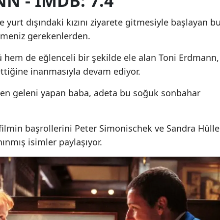
N - IMDB: 7.4
e yurt dışındaki kızını ziyarete gitmesiyle başlayan b
klemeniz gerekenlerden.
ü hem de eğlenceli bir şekilde ele alan Toni Erdmann,
ettiğine inanmasıyla devam ediyor.
nden geleni yapan baba, adeta bu soğuk sonbahar
filmin başrollerini Peter Simonischek ve Sandra Hülle
ınmış isimler paylaşıyor.