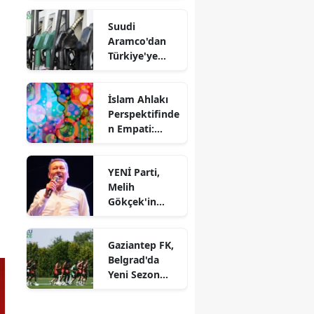
e: "Çeşitli
Suudi
Görüşler
Aramco'dan
Mevcut"
Türkiye'ye
Stratejik
Yatırım: Güzel
İslam Ahlakı
Enerji'de
Perspektifinde
Yüzde 30
n Empati:
Ortaklık
Önemi ve
Görüşmeleri
Değeri Nedir?
Başladı!
YENİ Parti,
Melih
Gökçek'in
Bağışını Geri
Çevirdi!
Gaziantep FK,
Belgrad'da
Yeni Sezon
Hazırlıklarını
Devam