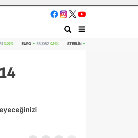
55,1082
0.14%
STERLIN
64,2254
0.17%
İSVIÇRE FRANKI
58,9975
0.05
 14
leyeceğinizi