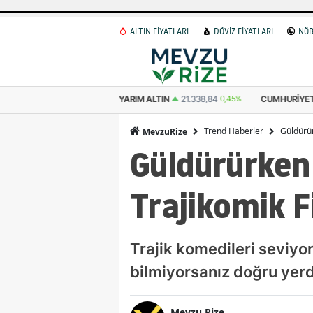
ALTIN FİYATLARI
DÖVİZ FİYATLARI
NÖB
0,45%
YARIM ALTIN
21.338,84
0,45%
CUMHURIYET ALTINI
42.969,00
Trend Haberler
Güldürür
MevzuRize
Güldürürken 
Trajikomik F
Trajik komedileri seviyo
bilmiyorsanız doğru yerd
Mevzu Rize