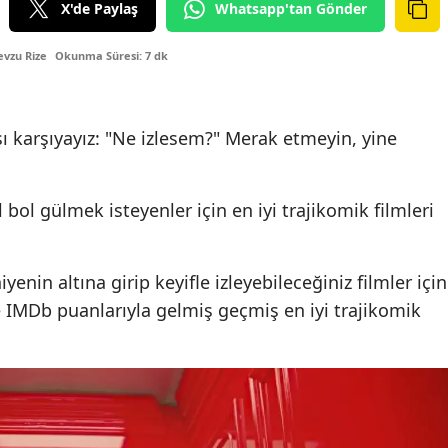
X'de Paylaş
Whatsapp'tan Gönder
vzu Rize
Okunma Süresi: 7 dk
şı karşıyayız: "Ne izlesem?" Merak etmeyin, yine
l gülmek isteyenler için en iyi trajikomik filmleri
enin altına girip keyifle izleyebileceğiniz filmler için
e IMDb puanlarıyla gelmiş geçmiş en iyi trajikomik