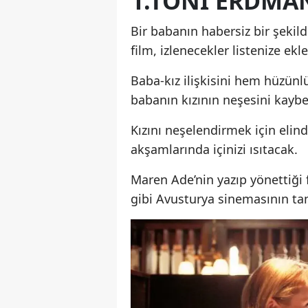
1.TONI ERDMAN
Bir babanın habersiz bir şekild
film, izlenecekler listenize e
Baba-kız ilişkisini hem hüzünl
babanın kızının neşesini kayb
Kızını neşelendirmek için eli
akşamlarında içinizi ısıtacak.
Maren Ade’nin yazıp yönettiği 
gibi Avusturya sinemasının tan