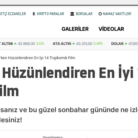
ETÇİ ECZANELER
KRİPTO PARALAR
BORSALAR
NAMAZ VAKİTLERİ
GALERİLER
VİDEOLAR
3,12%
ATA ALTIN
43.331,00
0,48%
DOLAR
47,6051
0.05%
EURO
ken Hüzünlendiren En İyi 14 Trajikomik Film
Hüzünlendiren En İyi
ilm
rsanız ve bu güzel sonbahar gününde ne iz
esiniz!
Yayınlanma