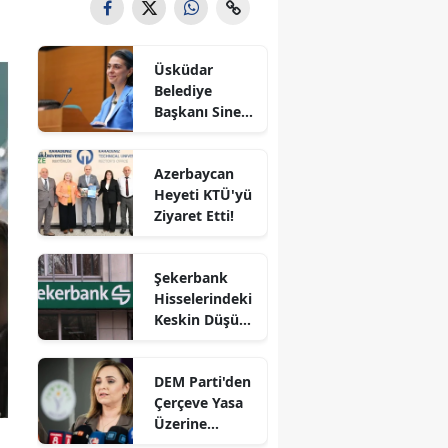
Üsküdar
Belediye
Başkanı Sinem
Dedetaş ve 3
kişi
Azerbaycan
tutuklandı!
Heyeti KTÜ'yü
Ziyaret Etti!
Şekerbank
Hisselerindeki
Keskin Düşüş
Üzerine
Kamuyu
DEM Parti'den
Aydınlatma
Çerçeve Yasa
Platformu'na
Üzerine
Açıklamada
Değerlendirm
Bulundu